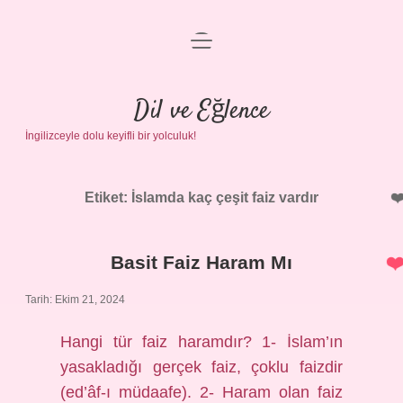
menüyü
Anasayfa
aç
Gizlilik Politikası
Dil ve Eğlence
İngilizceyle dolu keyifli bir yolculuk!
Yasal Uyarı
Hakkımızda
Etiket:
İslamda kaç çeşit faiz vardır
Basit Faiz Haram Mı
Tarih: Ekim 21, 2024
Hangi tür faiz haramdır? 1- İslam’ın
yasakladığı gerçek faiz, çoklu faizdir
(ed’âf-ı müdaafe). 2- Haram olan faiz