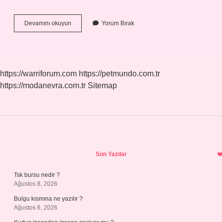
Basit
Devamını okuyun
Yorum Bırak
Faiz
Haram
Mı
https://warriforum.com
https://petmundo.com.tr
https://modanevra.com.tr
Sitemap
Sidebar
Son Yazılar
Tsk bursu nedir ?
Ağustos 8, 2026
Bulgu kısmına ne yazılır ?
Ağustos 6, 2026