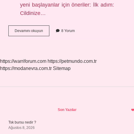
yeni başlayanlar için öneriler: İlk adım:
Cildinize…
Cilt
Devamını okuyun
8 Yorum
Bakımı
Işlem
Basamakları
Nelerdir
https://warriforum.com
https://petmundo.com.tr
https://modanevra.com.tr
Sitemap
Sidebar
Son Yazılar
Tsk bursu nedir ?
Ağustos 8, 2026