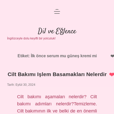
menüyü
Anasayfa
aç
Gizlilik Politikası
Dil ve Eğlence
İngilizceyle dolu keyifli bir yolculuk!
Yasal Uyarı
Hakkımızda
Etiket:
İlk önce serum mu güneş kremi mi
Cilt Bakımı Işlem Basamakları Nelerdir
Tarih: Eylül 30, 2024
Cilt bakımı aşamaları nelerdir? Cilt
bakımı adımları nelerdir?Temizleme.
Cilt bakımının ilk ve belki de en önemli