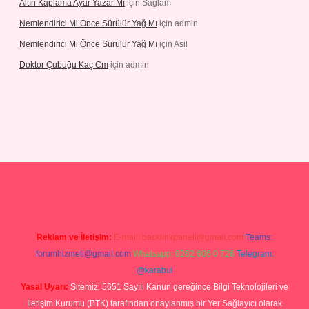
Altın Kaplama Ayar Yazar Mı
için
Sağlam
Nemlendirici Mi Önce Sürülür Yağ Mı
için
admin
Nemlendirici Mi Önce Sürülür Yağ Mı
için
Asil
Doktor Çubuğu Kaç Cm
için
admin
texper.xyz
Reklam ve İletişim:
E-mail:
backlinkpaneli@gmail.com
Teams:
forumhizmeti@gmail.com
Whatsapp: 0262 606 0 726
Telegram:
@karabul
Yasal Uyarı:
Sitemiz, 5651 Sayılı Kanun gereğince Bilgi Teknolojileri ve
İletişim Kurumu (BTK) tarafından onaylanmış bir Yer Sağlayıcı olarak