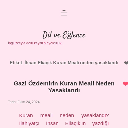
menüyü
Anasayfa
aç
Gizlilik Politikası
Dil ve Eğlence
İngilizceyle dolu keyifli bir yolculuk!
Yasal Uyarı
Hakkımızda
Etiket:
İhsan Eliaçık Kuran Meali neden yasaklandı
Gazi Özdemirin Kuran Meali Neden
Yasaklandı
Tarih: Ekim 24, 2024
Kuran meali neden yasaklandı?
İlahiyatçı İhsan Eliaçık’ın yazdığı