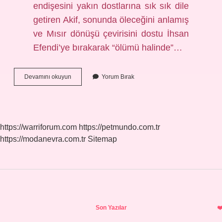
endişesini yakın dostlarına sık sık dile
getiren Akif, sonunda öleceğini anlamış
ve Mısır dönüşü çevirisini dostu İhsan
Efendi’ye bırakarak “ölümü halinde”…
Gazi
Devamını okuyun
Yorum Bırak
Özdemirin
Kuran
Meali
Neden
Yasaklandı
https://warriforum.com
https://petmundo.com.tr
https://modanevra.com.tr
Sitemap
Sidebar
Son Yazılar