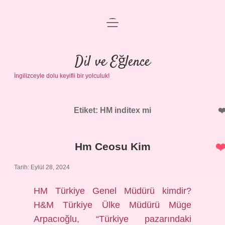
menüyü
Anasayfa
aç
Gizlilik Politikası
Dil ve Eğlence
İngilizceyle dolu keyifli bir yolculuk!
Yasal Uyarı
Hakkımızda
Etiket:
HM inditex mi
Hm Ceosu Kim
Tarih: Eylül 28, 2024
HM Türkiye Genel Müdürü kimdir?
H&M Türkiye Ülke Müdürü Müge
Arpacıoğlu, “Türkiye pazarındaki