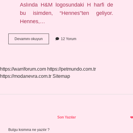
Aslında H&M logosundaki H harfi de
bu isimden, “Hennes”ten geliyor.
Hennes,…
Hm
Devamını okuyun
12 Yorum
Ceosu
Kim
https://warriforum.com
https://petmundo.com.tr
https://modanevra.com.tr
Sitemap
Sidebar
Son Yazılar
Bulgu kısmına ne yazılır ?