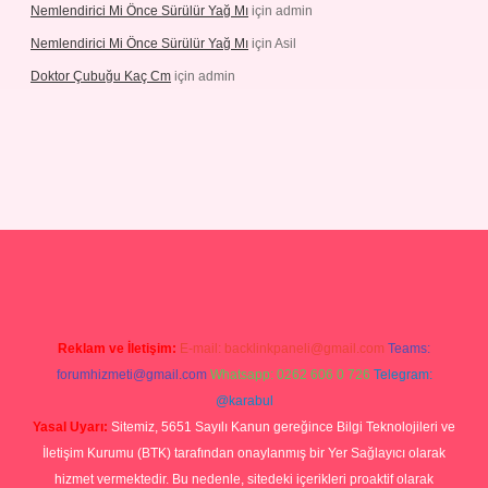
Nemlendirici Mi Önce Sürülür Yağ Mı
için
admin
Nemlendirici Mi Önce Sürülür Yağ Mı
için
Asil
Doktor Çubuğu Kaç Cm
için
admin
texper.xyz
Reklam ve İletişim:
E-mail:
backlinkpaneli@gmail.com
Teams:
forumhizmeti@gmail.com
Whatsapp: 0262 606 0 726
Telegram:
@karabul
Yasal Uyarı:
Sitemiz, 5651 Sayılı Kanun gereğince Bilgi Teknolojileri ve
İletişim Kurumu (BTK) tarafından onaylanmış bir Yer Sağlayıcı olarak
hizmet vermektedir. Bu nedenle, sitedeki içerikleri proaktif olarak