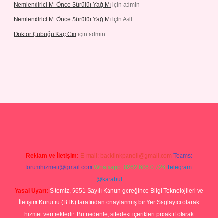
Nemlendirici Mi Önce Sürülür Yağ Mı
için
admin
Nemlendirici Mi Önce Sürülür Yağ Mı
için
Asil
Doktor Çubuğu Kaç Cm
için
admin
texper.xyz
Reklam ve İletişim:
E-mail:
backlinkpaneli@gmail.com
Teams:
forumhizmeti@gmail.com
Whatsapp: 0262 606 0 726
Telegram:
@karabul
Yasal Uyarı:
Sitemiz, 5651 Sayılı Kanun gereğince Bilgi Teknolojileri ve
İletişim Kurumu (BTK) tarafından onaylanmış bir Yer Sağlayıcı olarak
hizmet vermektedir. Bu nedenle, sitedeki içerikleri proaktif olarak