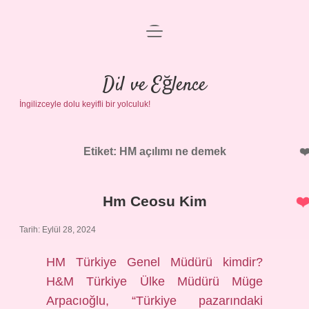
menüyü
Anasayfa
aç
Gizlilik Politikası
Dil ve Eğlence
İngilizceyle dolu keyifli bir yolculuk!
Yasal Uyarı
Hakkımızda
Etiket:
HM açılımı ne demek
Hm Ceosu Kim
Tarih: Eylül 28, 2024
HM Türkiye Genel Müdürü kimdir?
H&M Türkiye Ülke Müdürü Müge
Arpacıoğlu, “Türkiye pazarındaki