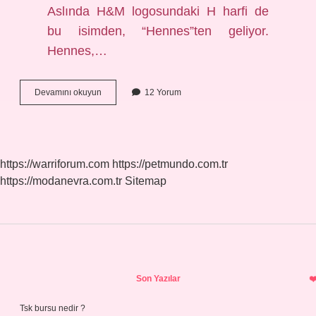
Aslında H&M logosundaki H harfi de
bu isimden, “Hennes”ten geliyor.
Hennes,…
Hm
Devamını okuyun
12 Yorum
Ceosu
Kim
https://warriforum.com
https://petmundo.com.tr
https://modanevra.com.tr
Sitemap
Sidebar
Son Yazılar
Tsk bursu nedir ?