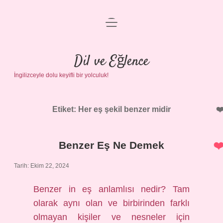
menüyü
Anasayfa
aç
Gizlilik Politikası
Dil ve Eğlence
İngilizceyle dolu keyifli bir yolculuk!
Yasal Uyarı
Hakkımızda
Etiket:
Her eş şekil benzer midir
Benzer Eş Ne Demek
Tarih: Ekim 22, 2024
Benzer in eş anlamlısı nedir? Tam
olarak aynı olan ve birbirinden farklı
olmayan kişiler ve nesneler için