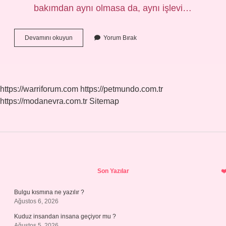
bakımdan aynı olmasa da, aynı işlevi…
Benzer
Devamını okuyun
Yorum Bırak
Eş
Ne
Demek
https://warriforum.com
https://petmundo.com.tr
https://modanevra.com.tr
Sitemap
Sidebar
Son Yazılar
Bulgu kısmına ne yazılır ?
Ağustos 6, 2026
Kuduz insandan insana geçiyor mu ?
Ağustos 5, 2026