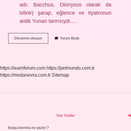
adı: Bacchus, Dionysos olarak da
bilinir) şarap, eğlence ve tiyatronun
antik Yunan tanrısıydı.…
Bağ
Devamını okuyun
Yorum Bırak
Bozumu
Tanrısı
Ne
Demek
https://warriforum.com
https://petmundo.com.tr
https://modanevra.com.tr
Sitemap
Sidebar
Son Yazılar
Bulgu kısmına ne yazılır ?