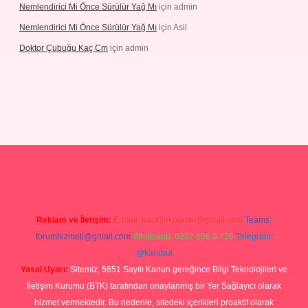
Nemlendirici Mi Önce Sürülür Yağ Mı
için
admin
Nemlendirici Mi Önce Sürülür Yağ Mı
için
Asil
Doktor Çubuğu Kaç Cm
için
admin
betexper.xyz
Reklam ve İletişim:
E-mail:
backlinkpaneli@gmail.com
Teams:
forumhizmeti@gmail.com
Whatsapp: 0262 606 0 726
Telegram:
@karabul
Yasal Uyarı:
Sitemiz, 5651 Sayılı Kanun gereğince Bilgi Teknolojileri ve
İletişim Kurumu (BTK) tarafından onaylanmış bir Yer Sağlayıcı olarak
hizmet vermektedir. Bu nedenle, sitedeki içerikleri proaktif olarak