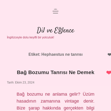
menüyü
Anasayfa
aç
Gizlilik Politikası
Dil ve Eğlence
İngilizceyle dolu keyifli bir yolculuk!
Yasal Uyarı
Hakkımızda
Etiket:
Hephaestus ne tanrısı
Bağ Bozumu Tanrısı Ne Demek
Tarih: Ekim 23, 2024
Bağ bozumu ne anlama gelir? Üzüm
hasadının zamanına vintage denir.
Bize şarap hakkında gerçekten bilgi