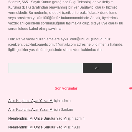
Sitemiz, 5651 Sayılı Kanun gereğince Bilgi Teknolojileri ve İletişim
Kurumu (BTK) tarafından onaylanmış bir Yer Sağlayıcı olarak hizmet
vermektedir. Bu nedenle, sitedeki içerikleri proaktif olarak denetleme
veya araştırma yükümlülüğümüz bulunmamaktadır. Ancak, üyelerimiz
yazdıkları içeriklerin sorumluluğunu taşımakta olup, siteye üye olarak bu
sorumluluğu kabul etmiş sayılırlar.
Hukuka ve yasal düzenlemelere aykırı olduğunu düşündüğünüz
içerikleri,
backlinkpanelicomtr@gmail.com
adresine bildirmeniz halinde,
ilgili içerikler yasal süre içerisinde sitemizden kaldırılacaktır.
Arama
Son yorumlar
Altın Kaplama Ayar Yazar Mı
için
admin
Altın Kaplama Ayar Yazar Mı
için
Sağlam
Nemlendirici Mi Önce Sürülür Yağ Mı
için
admin
Nemlendirici Mi Önce Sürülür Yağ Mı
için
Asil