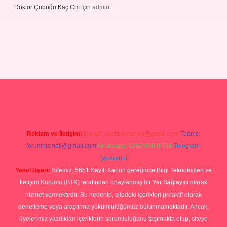
Doktor Çubuğu Kaç Cm
için
admin
texper.xyz
Reklam ve İletişim:
E-mail:
backlinkpaneli@gmail.com
Teams:
forumhizmeti@gmail.com
Whatsapp: 0262 606 0 726
Telegram:
@karabul
Yasal Uyarı:
Sitemiz, 5651 Sayılı Kanun gereğince Bilgi Teknolojileri ve
İletişim Kurumu (BTK) tarafından onaylanmış bir Yer Sağlayıcı olarak
hizmet vermektedir. Bu nedenle, sitedeki içerikleri proaktif olarak
denetleme veya araştırma yükümlülüğümüz bulunmamaktadır. Ancak,
üyelerimiz yazdıkları içeriklerin sorumluluğunu taşımakta olup, siteye