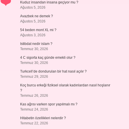
Kuduz insandan insana geçiyor mu ?
Ağustos 5, 2026
Avazbek ne demek ?
Ağustos 5, 2026
54 beden mont XL mi ?
Ağustos 3, 2026
Istibdat nedir islam ?
Temmuz 30, 2026
4 C sigorta kaç günde emekli olur ?
Temmuz 30, 2026
Turkcell’de dondurulan bir hat nasıl açılır ?
Temmuz 29, 2026
Koç burcu erkeği fiziksel olarak kadınlardan nasıl hoşlanır
?
Temmuz 26, 2026
Kas ağrısı varken spor yapılmalı mı ?
Temmuz 24, 2026
Hitabetin özellikleri nelerdir ?
Temmuz 22, 2026