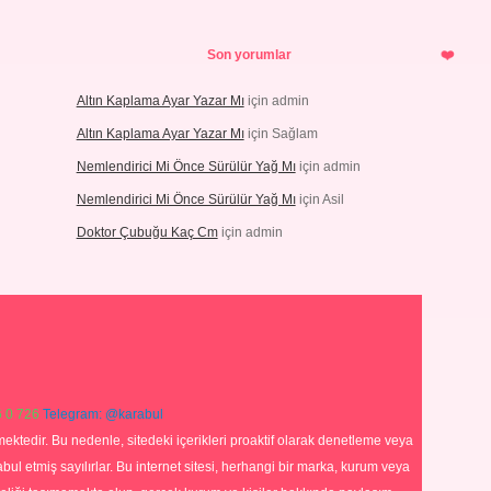
Son yorumlar
Altın Kaplama Ayar Yazar Mı
için
admin
Altın Kaplama Ayar Yazar Mı
için
Sağlam
Nemlendirici Mi Önce Sürülür Yağ Mı
için
admin
Nemlendirici Mi Önce Sürülür Yağ Mı
için
Asil
Doktor Çubuğu Kaç Cm
için
admin
 0 726
Telegram: @karabul
ektedir. Bu nedenle, sitedeki içerikleri proaktif olarak denetleme veya
 etmiş sayılırlar. Bu internet sitesi, herhangi bir marka, kurum veya