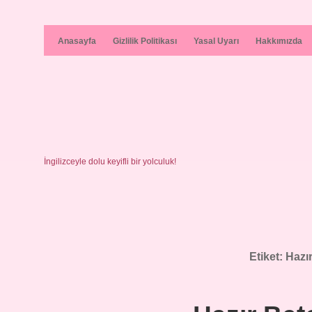
Anasayfa
Gizlilik Politikası
Yasal Uyarı
Hakkımızda
İngilizceyle dolu keyifli bir yolculuk!
Etiket:
Hazır