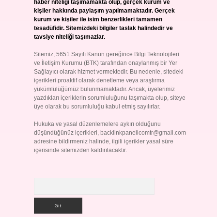
haber niteliği taşımamakta olup, gerçek kurum ve
kişiler hakkında paylaşım yapılmamaktadır. Gerçek
kurum ve kişiler ile isim benzerlikleri tamamen
tesadüfidir. Sitemizdeki bilgiler taslak halindedir ve
tavsiye niteliği taşımazlar.
Sitemiz, 5651 Sayılı Kanun gereğince Bilgi Teknolojileri
ve İletişim Kurumu (BTK) tarafından onaylanmış bir Yer
Sağlayıcı olarak hizmet vermektedir. Bu nedenle, sitedeki
içerikleri proaktif olarak denetleme veya araştırma
yükümlülüğümüz bulunmamaktadır. Ancak, üyelerimiz
yazdıkları içeriklerin sorumluluğunu taşımakta olup, siteye
üye olarak bu sorumluluğu kabul etmiş sayılırlar.
Hukuka ve yasal düzenlemelere aykırı olduğunu
düşündüğünüz içerikleri,
backlinkpanelicomtr@gmail.com
adresine bildirmeniz halinde, ilgili içerikler yasal süre
içerisinde sitemizden kaldırılacaktır.
Arama