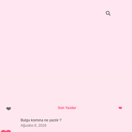
Sidebar
https://elexbett.net/
betexper.xy
Son Yazılar
Bulgu kısmına ne yazılır ?
Ağustos 6, 2026