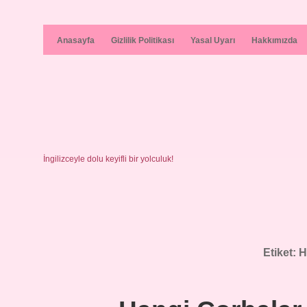
Anasayfa
Gizlilik Politikası
Yasal Uyarı
Hakkımızda
İngilizceyle dolu keyifli bir yolculuk!
Etiket:
H