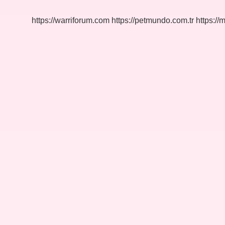
Artırır
https://warriforum.com
https://petmundo.com.tr
https://