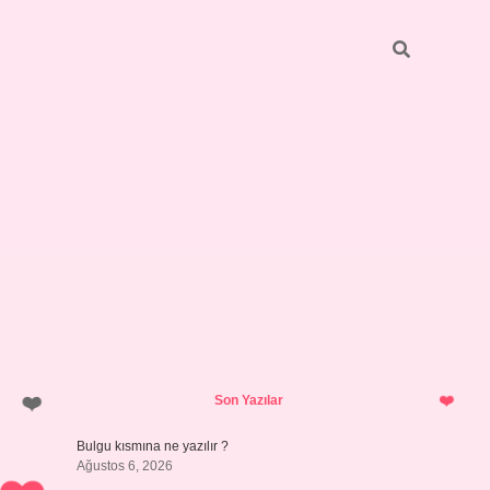
Sidebar
https://elexbett.net/
betexper.
Son Yazılar
Bulgu kısmına ne yazılır ?
Ağustos 6, 2026