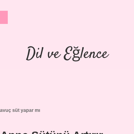
Dil ve Eğlence
avuç süt yapar mı