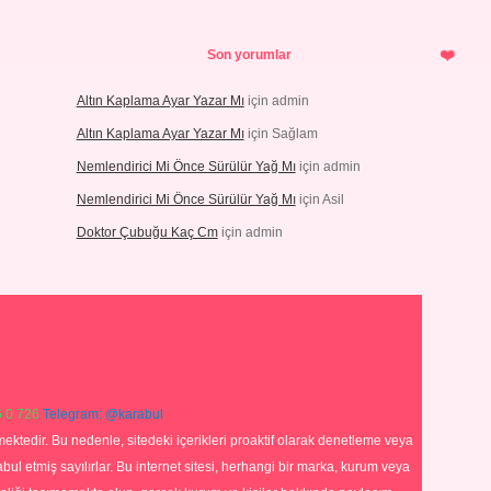
Son yorumlar
Altın Kaplama Ayar Yazar Mı
için
admin
Altın Kaplama Ayar Yazar Mı
için
Sağlam
Nemlendirici Mi Önce Sürülür Yağ Mı
için
admin
Nemlendirici Mi Önce Sürülür Yağ Mı
için
Asil
Doktor Çubuğu Kaç Cm
için
admin
 0 726
Telegram: @karabul
ektedir. Bu nedenle, sitedeki içerikleri proaktif olarak denetleme veya
 etmiş sayılırlar. Bu internet sitesi, herhangi bir marka, kurum veya