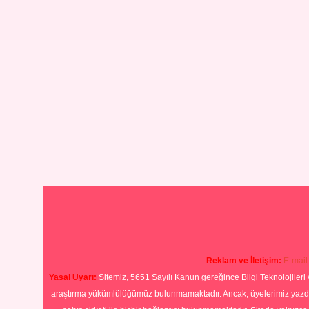
Reklam ve İletişim:
E-mail
Yasal Uyarı:
Sitemiz, 5651 Sayılı Kanun gereğince Bilgi Teknolojileri 
araştırma yükümlülüğümüz bulunmamaktadır. Ancak, üyelerimiz yazdıkla