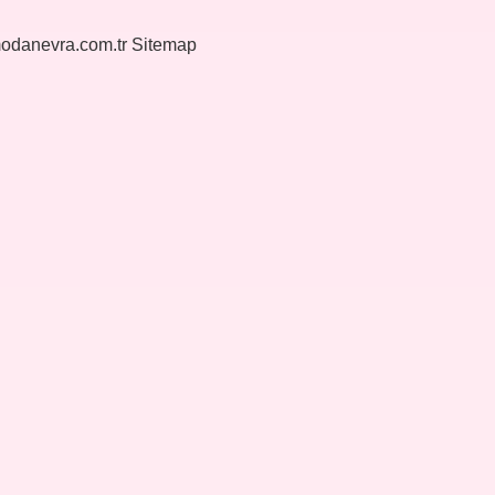
modanevra.com.tr
Sitemap