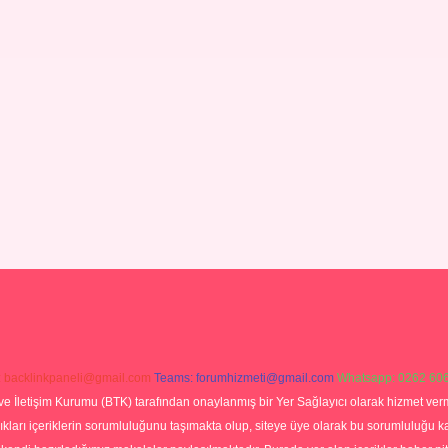
:
backlinkpaneli@gmail.com
Teams:
forumhizmeti@gmail.com
Whatsapp: 0262 606
ve İletişim Kurumu (BTK) tarafından onaylanmış bir Yer Sağlayıcı olarak hizmet verm
rı içeriklerin sorumluluğunu taşımakta olup, siteye üye olarak bu sorumluluğu kabul