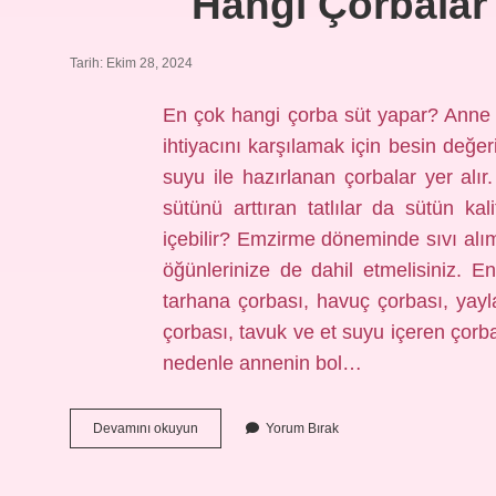
Hangi Çorbalar 
Tarih: Ekim 28, 2024
En çok hangi çorba süt yapar? Anne s
ihtiyacını karşılamak için besin değer
suyu ile hazırlanan çorbalar yer alır
sütünü arttıran tatlılar da sütün kal
içebilir? Emzirme döneminde sıvı al
öğünlerinize de dahil etmelisiniz. En
tarhana çorbası, havuç çorbası, yayla
çorbası, tavuk ve et suyu içeren çorba
nedenle annenin bol…
Hangi
Devamını okuyun
Yorum Bırak
Çorbalar
Anne
Sütünü