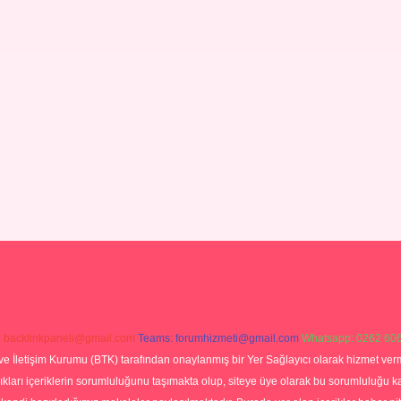
:
backlinkpaneli@gmail.com
Teams:
forumhizmeti@gmail.com
Whatsapp: 0262 606
ve İletişim Kurumu (BTK) tarafından onaylanmış bir Yer Sağlayıcı olarak hizmet verm
rı içeriklerin sorumluluğunu taşımakta olup, siteye üye olarak bu sorumluluğu kabul