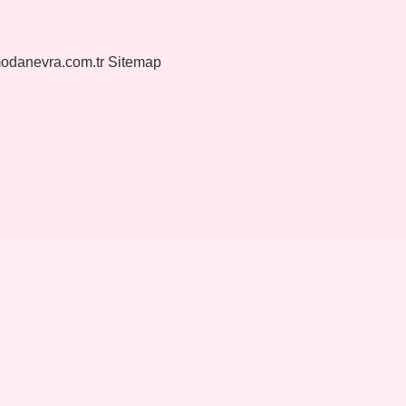
modanevra.com.tr
Sitemap