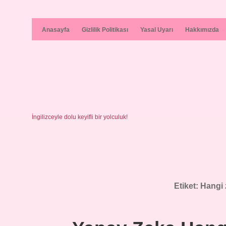
Anasayfa
Gizlilik Politikası
Yasal Uyarı
Hakkımızda
İngilizceyle dolu keyifli bir yolculuk!
Etiket:
Hangi 