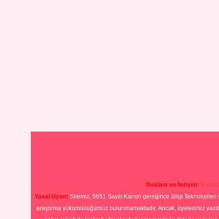
Reklam ve İletişim:
E-mail
Yasal Uyarı:
Sitemiz, 5651 Sayılı Kanun gereğince Bilgi Teknolojileri 
araştırma yükümlülüğümüz bulunmamaktadır. Ancak, üyelerimiz yazdıkla