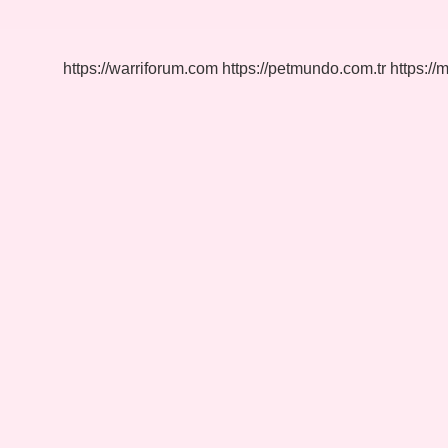
Hangi
Meslekleri
Yapamaz
https://warriforum.com
https://petmundo.com.tr
https://