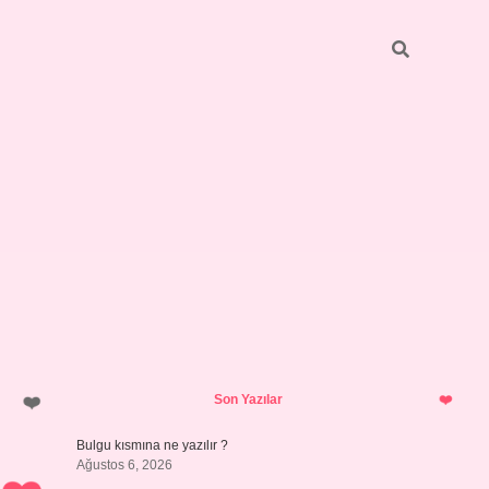
Sidebar
https://elexbett.net/
betexper.xy
Son Yazılar
Bulgu kısmına ne yazılır ?
Ağustos 6, 2026