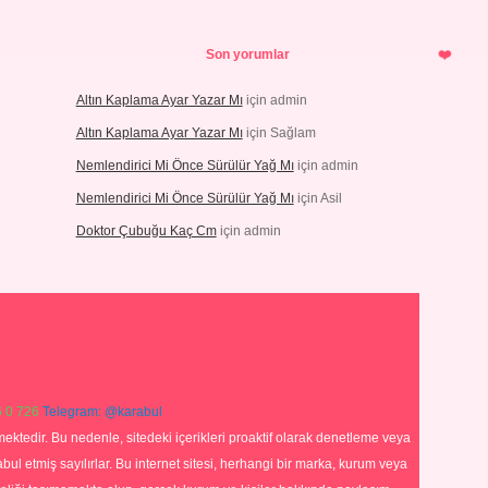
Son yorumlar
Altın Kaplama Ayar Yazar Mı
için
admin
Altın Kaplama Ayar Yazar Mı
için
Sağlam
Nemlendirici Mi Önce Sürülür Yağ Mı
için
admin
Nemlendirici Mi Önce Sürülür Yağ Mı
için
Asil
Doktor Çubuğu Kaç Cm
için
admin
 0 726
Telegram: @karabul
ektedir. Bu nedenle, sitedeki içerikleri proaktif olarak denetleme veya
 etmiş sayılırlar. Bu internet sitesi, herhangi bir marka, kurum veya