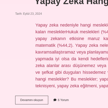
Yapay Zeka Hang
Tarih: Eylül 23, 2024
Yapay zeka nedeniyle hangi meslekl
kalan mesleklerHukuk meslekleri (%4
yapay zekanın etkisine maruz kalm
matematik (%44,2). Yapay zeka neler
kavramsallaştıramaz veya planlayama
yapmada iyi olsa da kendi hedefler
zeka alanlar arası düşünemez veya
ve şefkat gibi duyguları hissedemez
hangi meslekler? Bu meslekler; yapay
teknisyeni, yapay zeka eğitmeni, ya
Yapay
Devamını okuyun
6 Yorum
Zeka