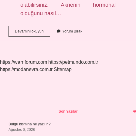
olabilirsiniz. Aknenin hormonal
olduğunu nasıl…
Fungal
Devamını okuyun
Yorum Bırak
Akne
Ne
Demek
https://warriforum.com
https://petmundo.com.tr
https://modanevra.com.tr
Sitemap
Sidebar
Son Yazılar
Bulgu kısmına ne yazılır ?
Ağustos 6, 2026