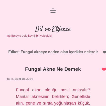
menüyü
Anasayfa
aç
Gizlilik Politikası
Dil ve Eğlence
İngilizceyle dolu keyifli bir yolculuk!
Yasal Uyarı
Hakkımızda
Etiket:
Fungal akneye neden olan içerikler nelerdir
Fungal Akne Ne Demek
Tarih: Ekim 18, 2024
Fungal akne olduğu nasıl anlaşılır?
Mantar aknesinin belirtileri; Genellikle
alın, çene ve sırtta yoğunlaşan küçük,