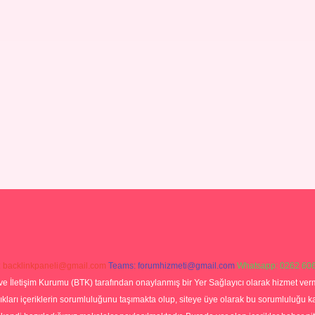
:
backlinkpaneli@gmail.com
Teams:
forumhizmeti@gmail.com
Whatsapp: 0262 606
ve İletişim Kurumu (BTK) tarafından onaylanmış bir Yer Sağlayıcı olarak hizmet verm
rı içeriklerin sorumluluğunu taşımakta olup, siteye üye olarak bu sorumluluğu kabul