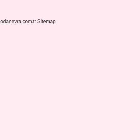
modanevra.com.tr
Sitemap