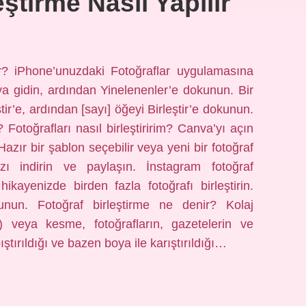
eştirme Nasıl Yapılır
ilir? iPhone’unuzdaki Fotoğraflar uygulamasına
ya gidin, ardından Yinelenenler’e dokunun. Bir
ştir’e, ardından [sayı] öğeyi Birleştir’e dokunun.
r? Fotoğrafları nasıl birleştiririm? Canva’yı açın
 Hazır bir şablon seçebilir veya yeni bir fotoğraf
nızı indirin ve paylaşın. İnstagram fotoğraf
hikayenizde birden fazla fotoğrafı birleştirin.
nun. Fotoğraf birleştirme ne denir? Kolaj
r) veya kesme, fotoğrafların, gazetelerin ve
ştırıldığı ve bazen boya ile karıştırıldığı…