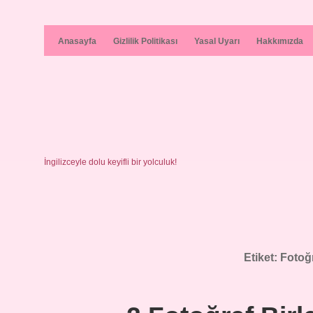
Anasayfa
Gizlilik Politikası
Yasal Uyarı
Hakkımızda
İngilizceyle dolu keyifli bir yolculuk!
Etiket:
Fotoğr