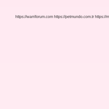
Birleştirme
Nasıl
Yapılır
https://warriforum.com
https://petmundo.com.tr
https://