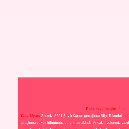
Reklam ve İletişim:
E-mail
Yasal Uyarı:
Sitemiz, 5651 Sayılı Kanun gereğince Bilgi Teknolojileri 
araştırma yükümlülüğümüz bulunmamaktadır. Ancak, üyelerimiz yazdıkla