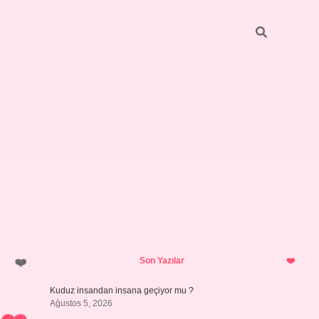
Sidebar
https://elexbett.net/
betexper.xy
Son Yazılar
Kuduz insandan insana geçiyor mu ?
Ağustos 5, 2026