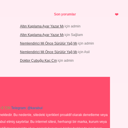
Son yorumlar
Altın Kaplama Ayar Yazar Mı
için
admin
Altın Kaplama Ayar Yazar Mı
için
Sağlam
Nemlendirici Mi Önce Sürülür Yağ Mı
için
admin
Nemlendirici Mi Önce Sürülür Yağ Mı
için
Asil
Doktor Çubuğu Kaç Cm
için
admin
 0 726
Telegram: @karabul
ektedir. Bu nedenle, sitedeki içerikleri proaktif olarak denetleme veya
 etmiş sayılırlar. Bu internet sitesi, herhangi bir marka, kurum veya