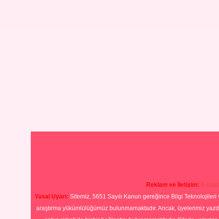
Reklam ve İletişim:
E-mail
Yasal Uyarı:
Sitemiz, 5651 Sayılı Kanun gereğince Bilgi Teknolojileri 
araştırma yükümlülüğümüz bulunmamaktadır. Ancak, üyelerimiz yazdıkla