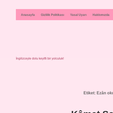
Anasayfa
Gizlilik Politikası
Yasal Uyarı
Hakkımızda
İngilizceyle dolu keyifli bir yolculuk!
Etiket:
Ezân ok