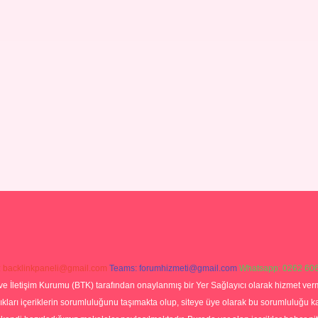
:
backlinkpaneli@gmail.com
Teams:
forumhizmeti@gmail.com
Whatsapp: 0262 606
ve İletişim Kurumu (BTK) tarafından onaylanmış bir Yer Sağlayıcı olarak hizmet verm
rı içeriklerin sorumluluğunu taşımakta olup, siteye üye olarak bu sorumluluğu kabul