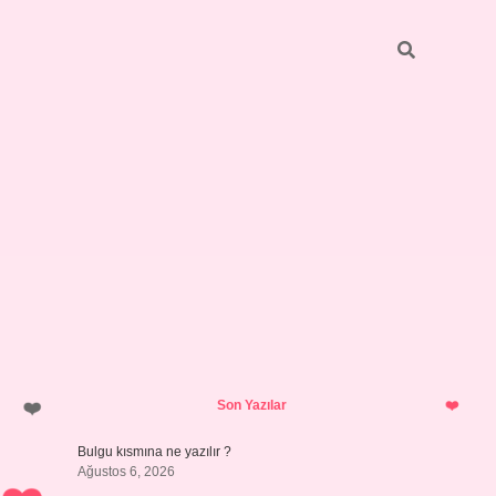
Sidebar
https://elexbett.net/
betexper.xy
Son Yazılar
Bulgu kısmına ne yazılır ?
Ağustos 6, 2026