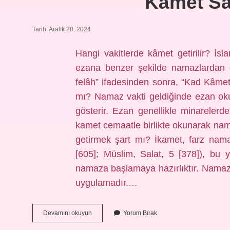
Kâmet Sa
Tarih: Aralık 28, 2024
Hangi vakitlerde kâmet getirilir? İs
ezana benzer şekilde namazlardan ö
felâh” ifadesinden sonra, “Kad Kâmet
mı? Namaz vakti geldiğinde ezan ok
gösterir. Ezan genellikle minareler
kamet cemaatle birlikte okunarak nama
getirmek şart mı? İkamet, farz namaz
[605]; Müslim, Salat, 5 [378]), bu
namaza başlamaya hazırlıktır. Namaza
uygulamadır.…
Kâmet
Devamını okuyun
Yorum Bırak
Saati