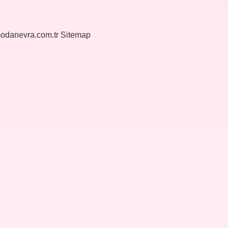
modanevra.com.tr
Sitemap