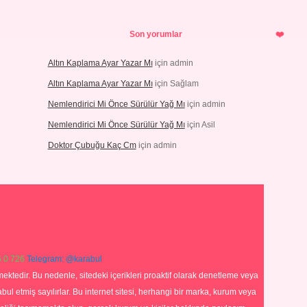
Son yorumlar
Altın Kaplama Ayar Yazar Mı
için
admin
Altın Kaplama Ayar Yazar Mı
için
Sağlam
Nemlendirici Mi Önce Sürülür Yağ Mı
için
admin
Nemlendirici Mi Önce Sürülür Yağ Mı
için
Asil
Doktor Çubuğu Kaç Cm
için
admin
 0 726
Telegram: @karabul
ektedir. Bu nedenle, sitedeki içerikleri proaktif olarak denetleme veya
 etmiş sayılırlar. Bu internet sitesi, herhangi bir marka, kurum veya