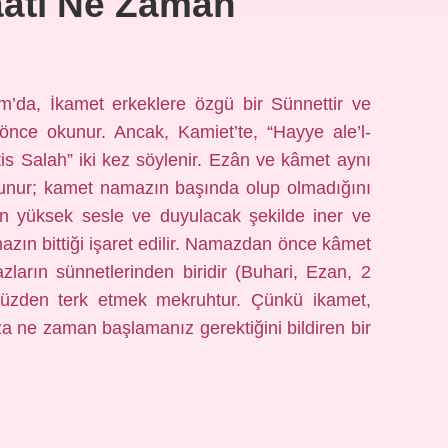
ati Ne Zaman
lam’da, İkamet erkeklere özgü bir Sünnettir ve
nce okunur. Ancak, Kamiet’te, “Hayye ale’l-
is Salah” iki kez söylenir. Ezân ve kâmet aynı
unur; kamet namazın başında olup olmadığını
den yüksek sesle ve duyulacak şekilde iner ve
zın bittiği işaret edilir. Namazdan önce kâmet
ların sünnetlerinden biridir (Buhari, Ezan, 2
 yüzden terk etmek mekruhtur. Çünkü ikamet,
 ne zaman başlamanız gerektiğini bildiren bir