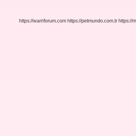
Ne
Zaman
https://warriforum.com
https://petmundo.com.tr
https://