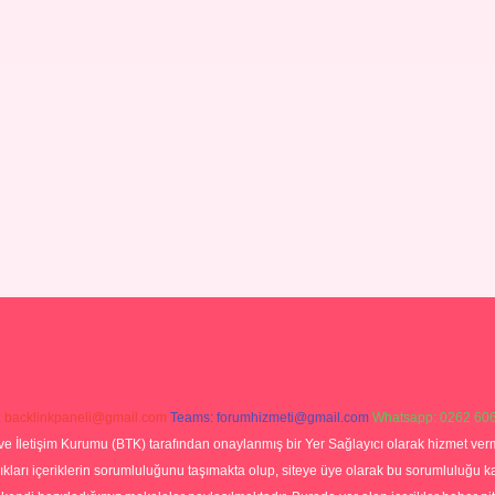
:
backlinkpaneli@gmail.com
Teams:
forumhizmeti@gmail.com
Whatsapp: 0262 606
ve İletişim Kurumu (BTK) tarafından onaylanmış bir Yer Sağlayıcı olarak hizmet verm
rı içeriklerin sorumluluğunu taşımakta olup, siteye üye olarak bu sorumluluğu kabul