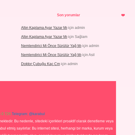
Son yorumlar
Altın Kaplama Ayar Yazar Mı
için
admin
Altın Kaplama Ayar Yazar Mı
için
Sağlam
Nemlendirici Mi Önce Sürülür Yağ Mı
için
admin
Nemlendirici Mi Önce Sürülür Yağ Mı
için
Asil
Doktor Çubuğu Kaç Cm
için
admin
 0 726
Telegram: @karabul
ektedir. Bu nedenle, sitedeki içerikleri proaktif olarak denetleme veya
 etmiş sayılırlar. Bu internet sitesi, herhangi bir marka, kurum veya