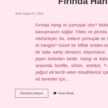
Fırında Han
Tarih: Kasım 27, 2024
Fırında hangi et yumuşak olur? Mühü
kavuşmasını sağlar. Fileto ve pirzola
mühürleyin; bu, onların yumuşak ve l
et hangisi? Güzel bir biftek aniden ka
bir tada sahip olmasını istiyorsanız, 
pişen türlerden biridir. Hangi et dah
arasında bonfile, sirloin, antrikot,
yağsız eti tercih eden misafirleriniz iç
eti sevenler için…
Fırında
Devamını okuyun
Yorum Bırak
Hangi
Et
Güzel