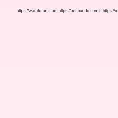
Olur
https://warriforum.com
https://petmundo.com.tr
https://