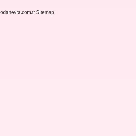
modanevra.com.tr
Sitemap