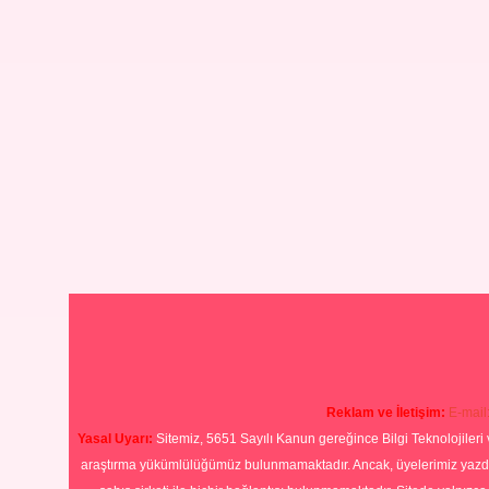
Reklam ve İletişim:
E-mail
Yasal Uyarı:
Sitemiz, 5651 Sayılı Kanun gereğince Bilgi Teknolojileri 
araştırma yükümlülüğümüz bulunmamaktadır. Ancak, üyelerimiz yazdıkla