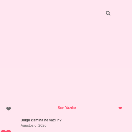
Sidebar
https://elexbett.net/
betexper.xy
Son Yazılar
Bulgu kısmına ne yazılır ?
Ağustos 6, 2026