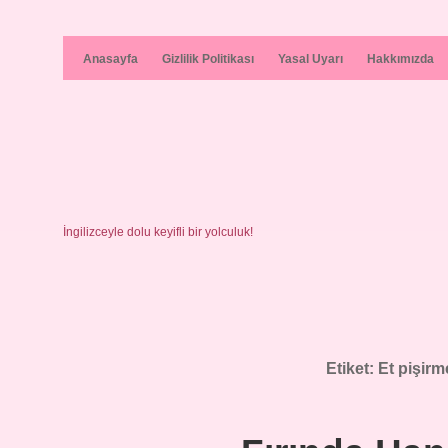
Anasayfa
Gizlilik Politikası
Yasal Uyarı
Hakkımızda
İngilizceyle dolu keyifli bir yolculuk!
Etiket:
Et pişirm