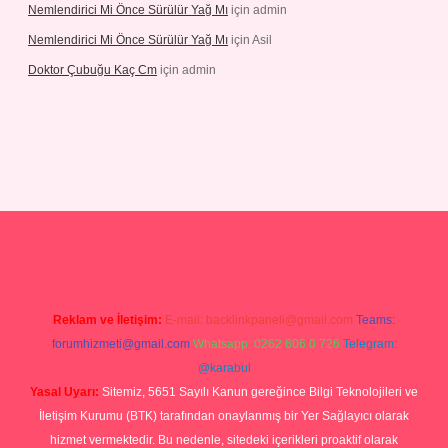
Nemlendirici Mi Önce Sürülür Yağ Mı
için
admin
Nemlendirici Mi Önce Sürülür Yağ Mı
için
Asil
Doktor Çubuğu Kaç Cm
için
admin
texper.xyz
Reklam ve İletişim:
E-mail:
backlinkpaneli@gmail.com
Teams:
forumhizmeti@gmail.com
Whatsapp: 0262 606 0 726
Telegram:
@karabul
Yasal Uyarı:
Sitemiz, 5651 Sayılı Kanun gereğince Bilgi Teknolojileri ve
İletişim Kurumu (BTK) tarafından onaylanmış bir Yer Sağlayıcı olarak
hizmet vermektedir. Bu nedenle, sitedeki içerikleri proaktif olarak