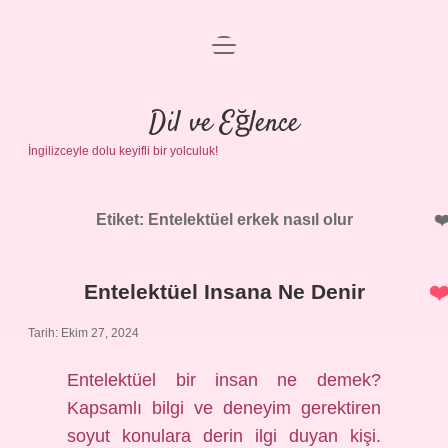
menüyü
Anasayfa
aç
Gizlilik Politikası
Dil ve Eğlence
İngilizceyle dolu keyifli bir yolculuk!
Yasal Uyarı
Hakkımızda
Etiket:
Entelektüel erkek nasıl olur
Entelektüel Insana Ne Denir
Tarih: Ekim 27, 2024
Entelektüel bir insan ne demek?
Kapsamlı bilgi ve deneyim gerektiren
soyut konulara derin ilgi duyan kişi.