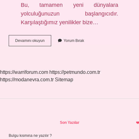
Bu, tamamen yeni dünyalara
yolculuğunuzun başlangıcıdır.
Karşılaştığımız yenilikler bize…
Entelektüel
Devamını okuyun
Yorum Bırak
Insana
Ne
Denir
https://warriforum.com
https://petmundo.com.tr
https://modanevra.com.tr
Sitemap
Sidebar
Son Yazılar
Bulgu kısmına ne yazılır ?