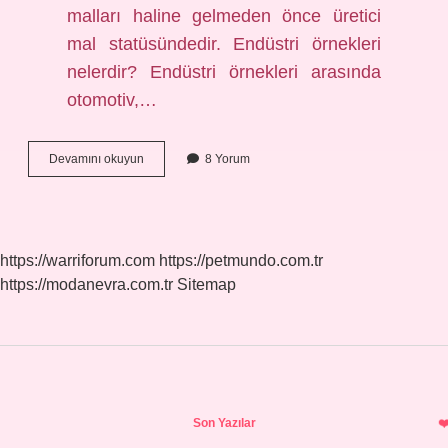
malları haline gelmeden önce üretici
mal statüsündedir. Endüstri örnekleri
nelerdir? Endüstri örnekleri arasında
otomotiv,…
Endüstri
Devamını okuyun
8 Yorum
Nedir
7
Sınıf
https://warriforum.com
https://petmundo.com.tr
https://modanevra.com.tr
Sitemap
Sidebar
Son Yazılar