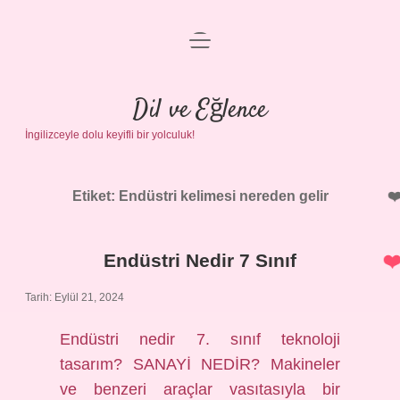
menüyü
Anasayfa
aç
Gizlilik Politikası
Dil ve Eğlence
İngilizceyle dolu keyifli bir yolculuk!
Yasal Uyarı
Hakkımızda
Etiket:
Endüstri kelimesi nereden gelir
Endüstri Nedir 7 Sınıf
Tarih: Eylül 21, 2024
Endüstri nedir 7. sınıf teknoloji
tasarım? SANAYİ NEDİR? Makineler
ve benzeri araçlar vasıtasıyla bir