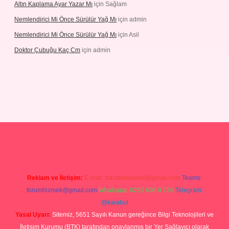
Altın Kaplama Ayar Yazar Mı
için
Sağlam
Nemlendirici Mi Önce Sürülür Yağ Mı
için
admin
Nemlendirici Mi Önce Sürülür Yağ Mı
için
Asil
Doktor Çubuğu Kaç Cm
için
admin
etexper.xyz
Reklam ve İletişim:
E-mail:
backlinkpaneli@gmail.com
Teams:
forumhizmeti@gmail.com
Whatsapp: 0262 606 0 726
Telegram:
@karabul
Yasal Uyarı:
Sitemiz, 5651 Sayılı Kanun gereğince Bilgi Teknolojileri ve
İletişim Kurumu (BTK) tarafından onaylanmış bir Yer Sağlayıcı olarak