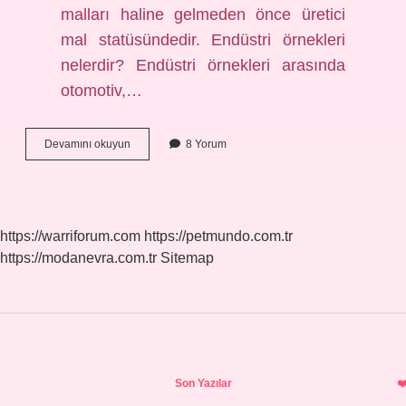
malları haline gelmeden önce üretici
mal statüsündedir. Endüstri örnekleri
nelerdir? Endüstri örnekleri arasında
otomotiv,…
Endüstri
Devamını okuyun
8 Yorum
Nedir
7
Sınıf
https://warriforum.com
https://petmundo.com.tr
https://modanevra.com.tr
Sitemap
Sidebar
Son Yazılar