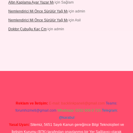
Altın Kaplama Ayar Yazar Mı
için
Sağlam
Nemlendirici Mi Önce Sürülür Yağ Mı
için
admin
Nemlendirici Mi Önce Sürülür Yağ Mı
için
Asil
Doktor Çubuğu Kaç Cm
için
admin
texper.xyz
Reklam ve İletişim:
E-mail:
backlinkpaneli@gmail.com
Teams:
forumhizmeti@gmail.com
Whatsapp: 0262 606 0 726
Telegram:
@karabul
Yasal Uyarı:
Sitemiz, 5651 Sayılı Kanun gereğince Bilgi Teknolojileri ve
İletişim Kurumu (BTK) tarafından onaylanmış bir Yer Sağlayıcı olarak