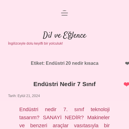
menüyü
Anasayfa
aç
Gizlilik Politikası
Dil ve Eğlence
İngilizceyle dolu keyifli bir yolculuk!
Yasal Uyarı
Hakkımızda
Etiket:
Endüstri 20 nedir kısaca
Endüstri Nedir 7 Sınıf
Tarih: Eylül 21, 2024
Endüstri nedir 7. sınıf teknoloji
tasarım? SANAYİ NEDİR? Makineler
ve benzeri araçlar vasıtasıyla bir