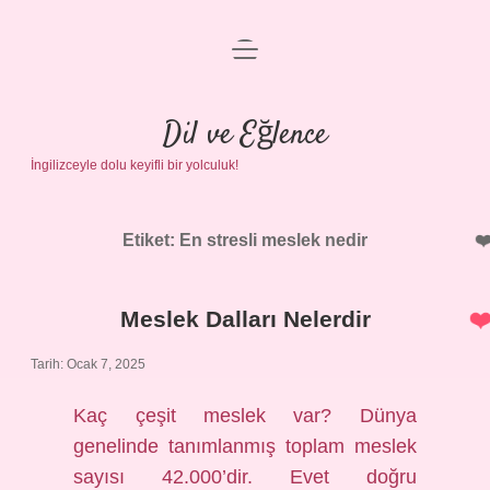
menüyü
Anasayfa
aç
Gizlilik Politikası
Dil ve Eğlence
İngilizceyle dolu keyifli bir yolculuk!
Yasal Uyarı
Hakkımızda
Etiket:
En stresli meslek nedir
Meslek Dalları Nelerdir
Tarih: Ocak 7, 2025
Kaç çeşit meslek var? Dünya
genelinde tanımlanmış toplam meslek
sayısı 42.000’dir. Evet doğru