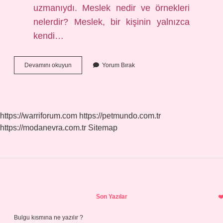
uzmanıydı. Meslek nedir ve örnekleri
nelerdir? Meslek, bir kişinin yalnızca
kendi…
Meslek
Devamını okuyun
Yorum Bırak
Dalları
Nelerdir
https://warriforum.com
https://petmundo.com.tr
https://modanevra.com.tr
Sitemap
Sidebar
Son Yazılar
Bulgu kısmına ne yazılır ?