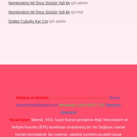
Nemlendirici Mi Önce Sürülür Yağ Mı
için
admin
Nemlendirici Mi Önce Sürülür Yağ Mı
için
Asil
Doktor Çubuğu Kaç Cm
için
admin
etexper.xyz
Reklam ve İletişim:
E-mail:
backlinkpaneli@gmail.com
Teams:
forumhizmeti@gmail.com
Whatsapp: 0262 606 0 726
Telegram:
@karabul
Yasal Uyarı:
Sitemiz, 5651 Sayılı Kanun gereğince Bilgi Teknolojileri ve
İletişim Kurumu (BTK) tarafından onaylanmış bir Yer Sağlayıcı olarak
hizmet vermektedir. Bu nedenle, sitedeki içerikleri proaktif olarak