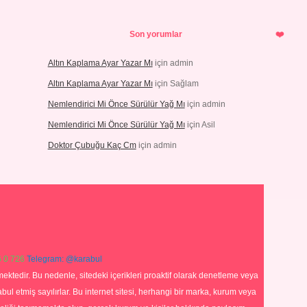
Son yorumlar
Altın Kaplama Ayar Yazar Mı
için
admin
Altın Kaplama Ayar Yazar Mı
için
Sağlam
Nemlendirici Mi Önce Sürülür Yağ Mı
için
admin
Nemlendirici Mi Önce Sürülür Yağ Mı
için
Asil
Doktor Çubuğu Kaç Cm
için
admin
 0 726
Telegram: @karabul
ektedir. Bu nedenle, sitedeki içerikleri proaktif olarak denetleme veya
 etmiş sayılırlar. Bu internet sitesi, herhangi bir marka, kurum veya