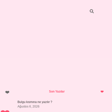
Sidebar
https://elexbett.net/
betexper.xy
Son Yazılar
Bulgu kısmına ne yazılır ?
Ağustos 6, 2026