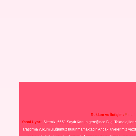
Reklam ve İletişim:
E-mail
Yasal Uyarı:
Sitemiz, 5651 Sayılı Kanun gereğince Bilgi Teknolojileri 
araştırma yükümlülüğümüz bulunmamaktadır. Ancak, üyelerimiz yazdıkla