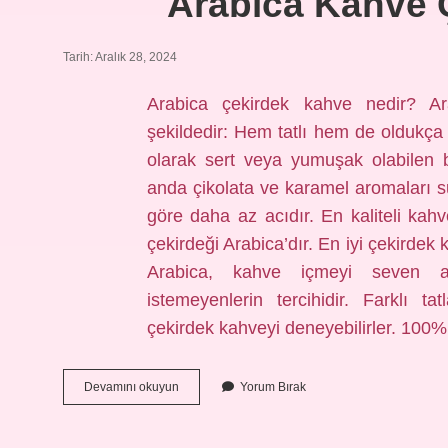
Arabica Kahve 
Tarih: Aralık 28, 2024
Arabica çekirdek kahve nedir? A
şekildedir: Hem tatlı hem de oldukça 
olarak sert veya yumuşak olabilen b
anda çikolata ve karamel aromaları su
göre daha az acıdır. En kaliteli kahv
çekirdeği Arabica’dır. En iyi çekirdek 
Arabica, kahve içmeyi seven a
istemeyenlerin tercihidir. Farklı t
çekirdek kahveyi deneyebilirler. 10
Arabica
Devamını okuyun
Yorum Bırak
Kahve
Çekirdeği
Ne