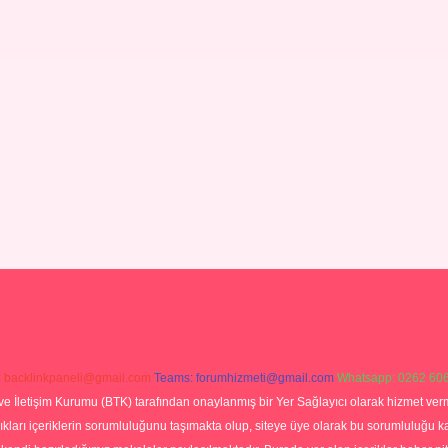
:
backlinkpaneli@gmail.com
Teams:
forumhizmeti@gmail.com
Whatsapp: 0262 606
ve İletişim Kurumu (BTK) tarafından onaylanmış bir Yer Sağlayıcı olarak hizmet verm
rı içeriklerin sorumluluğunu taşımakta olup, siteye üye olarak bu sorumluluğu kabul