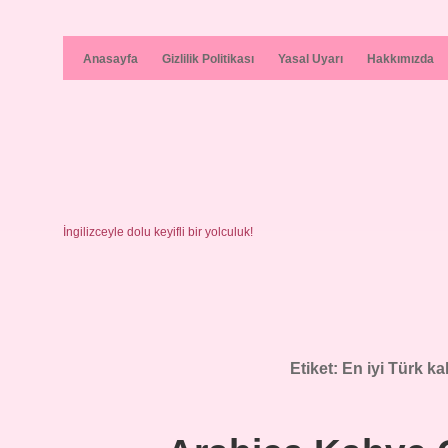
Anasayfa
Gizlilik Politikası
Yasal Uyarı
Hakkımızda
İngilizceyle dolu keyifli bir yolculuk!
Etiket:
En iyi Türk ka