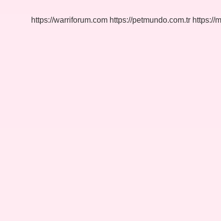
Demek
https://warriforum.com
https://petmundo.com.tr
https://