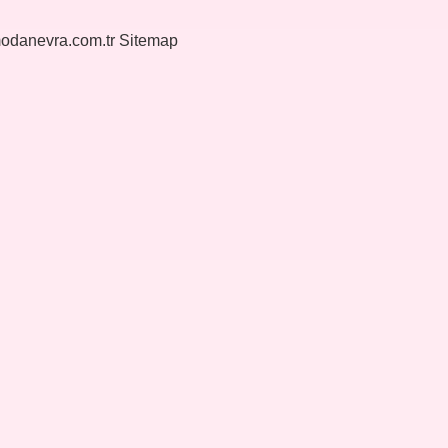
modanevra.com.tr
Sitemap