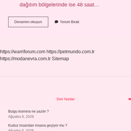
dağıtım bölgelerinde ise 48 saat…
Evin
Devamını okuyun
Yorum Bırak
Elektriği
Nasıl
Açılır
https://warriforum.com
https://petmundo.com.tr
https://modanevra.com.tr
Sitemap
Sidebar
Son Yazılar
Bulgu kısmına ne yazılır ?
Ağustos 6, 2026
Kuduz insandan insana geçiyor mu ?
Ağustos 5, 2026