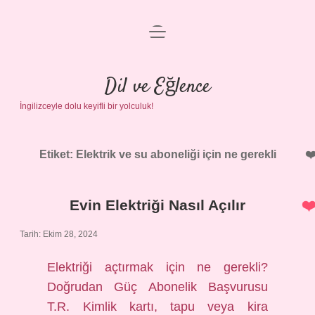
menüyü
Anasayfa
aç
Gizlilik Politikası
Dil ve Eğlence
İngilizceyle dolu keyifli bir yolculuk!
Yasal Uyarı
Hakkımızda
Etiket:
Elektrik ve su aboneliği için ne gerekli
Evin Elektriği Nasıl Açılır
Tarih: Ekim 28, 2024
Elektriği açtırmak için ne gerekli?
Doğrudan Güç Abonelik Başvurusu
T.R. Kimlik kartı, tapu veya kira