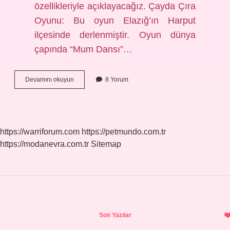
özellikleriyle açıklayacağız. Çayda Çıra
Oyunu: Bu oyun Elazığ’ın Harput
ilçesinde derlenmiştir. Oyun dünya
çapında “Mum Dansı”…
Elazığ
Devamını okuyun
8 Yorum
Yöresine
Ait
Halk
Oyunu
Nedir
https://warriforum.com
https://petmundo.com.tr
https://modanevra.com.tr
Sitemap
Sidebar
Son Yazılar