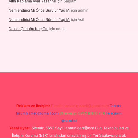
Altın Kaplama Ayar Yazar Mı
için
Sağlam
Nemlendirici Mi Önce Sürülür Yağ Mı
için
admin
Nemlendirici Mi Önce Sürülür Yağ Mı
için
Asil
Doktor Çubuğu Kaç Cm
için
admin
ett.net/
betexper.xyz
Reklam ve İletişim:
E-mail:
backlinkpaneli@gmail.com
Teams:
forumhizmeti@gmail.com
Whatsapp: 0262 606 0 726
Telegram:
@karabul
Yasal Uyarı:
Sitemiz, 5651 Sayılı Kanun gereğince Bilgi Teknolojileri ve
İletişim Kurumu (BTK) tarafından onaylanmış bir Yer Sağlayıcı olarak