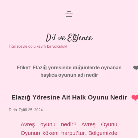
menüyü
Anasayfa
aç
Gizlilik Politikası
Dil ve Eğlence
İngilizceyle dolu keyifli bir yolculuk!
Yasal Uyarı
Hakkımızda
Etiket:
Elazığ yöresinde düğünlerde oynanan
başlıca oyunun adı nedir
Elazığ Yöresine Ait Halk Oyunu Nedir
Tarih: Eylül 25, 2024
Avreş oyunu nedir? Avreş Oyunu
Oyunun kökeni harput’tur. Bölgemizde