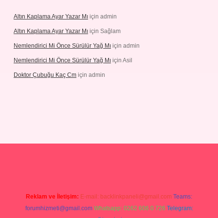
Altın Kaplama Ayar Yazar Mı
için
admin
Altın Kaplama Ayar Yazar Mı
için
Sağlam
Nemlendirici Mi Önce Sürülür Yağ Mı
için
admin
Nemlendirici Mi Önce Sürülür Yağ Mı
için
Asil
Doktor Çubuğu Kaç Cm
için
admin
texper.xyz
Reklam ve İletişim:
E-mail:
backlinkpaneli@gmail.com
Teams:
forumhizmeti@gmail.com
Whatsapp: 0262 606 0 726
Telegram: