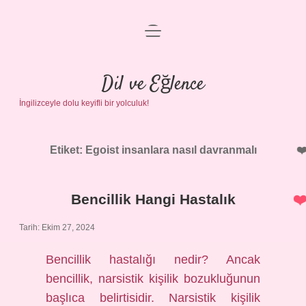
menüyü
Anasayfa
aç
Gizlilik Politikası
Dil ve Eğlence
İngilizceyle dolu keyifli bir yolculuk!
Yasal Uyarı
Hakkımızda
Etiket:
Egoist insanlara nasıl davranmalı
Bencillik Hangi Hastalık
Tarih: Ekim 27, 2024
Bencillik hastalığı nedir? Ancak
bencillik, narsistik kişilik bozukluğunun
başlıca belirtisidir. Narsistik kişilik