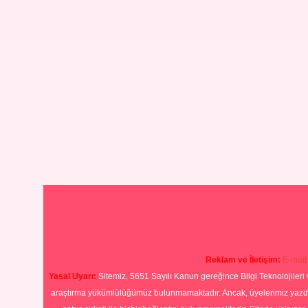
Reklam ve İletişim:
E-mail
Yasal Uyarı:
Sitemiz, 5651 Sayılı Kanun gereğince Bilgi Teknolojileri 
araştırma yükümlülüğümüz bulunmamaktadır. Ancak, üyelerimiz yazdıkla