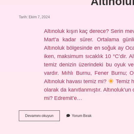
Altınolu
Tarih: Ekim 7, 2024
Altınoluk kışın kaç derece? Serin me
Mart’a kadar sürer. Ortalama günl
Altınoluk bölgesinde en soğuk ay Oca
iken, maksimum sıcaklık 10 °C’dir. 
temiz denizin üzerindeki bu oyuk v
vardır. Mıhlı Burnu, Fener Burnu; Oy
Altınoluk havası temiz mi?
Temiz ha
olarak da kanıtlanmıştır. Altınoluk’un
mi? Edremit’e…
Altınoluk
Devamını okuyun
Yorum Bırak
Kışın
Nasıl