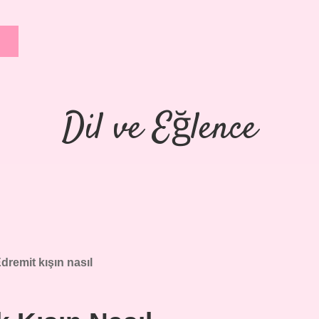
Dil ve Eğlence
dremit kışın nasıl