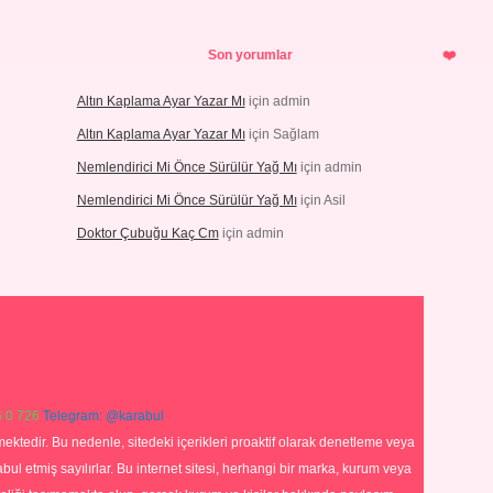
Son yorumlar
Altın Kaplama Ayar Yazar Mı
için
admin
Altın Kaplama Ayar Yazar Mı
için
Sağlam
Nemlendirici Mi Önce Sürülür Yağ Mı
için
admin
Nemlendirici Mi Önce Sürülür Yağ Mı
için
Asil
Doktor Çubuğu Kaç Cm
için
admin
 0 726
Telegram: @karabul
ektedir. Bu nedenle, sitedeki içerikleri proaktif olarak denetleme veya
 etmiş sayılırlar. Bu internet sitesi, herhangi bir marka, kurum veya