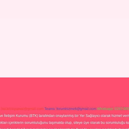
:
backlinkpaneli@gmail.com
Teams:
forumhizmeti@gmail.com
Whatsapp: 0262 606
ve İletişim Kurumu (BTK) tarafından onaylanmış bir Yer Sağlayıcı olarak hizmet verm
rı içeriklerin sorumluluğunu taşımakta olup, siteye üye olarak bu sorumluluğu kabul