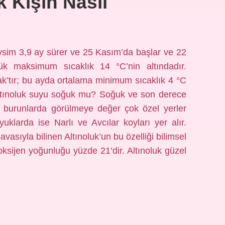
k Kışın Nasıl
vsim 3,9 ay sürer ve 25 Kasım’da başlar ve 22
ük maksimum sıcaklık 14 °C’nin altındadır.
k’tır; bu ayda ortalama minimum sıcaklık 4 °C
Altınoluk suyu soğuk mu? Soğuk ve son derece
e burunlarda görülmeye değer çok özel yerler
uklarda ise Narlı ve Avcılar koyları yer alır.
vasıyla bilinen Altınoluk’un bu özelliği bilimsel
 oksijen yoğunluğu yüzde 21’dir. Altınoluk güzel