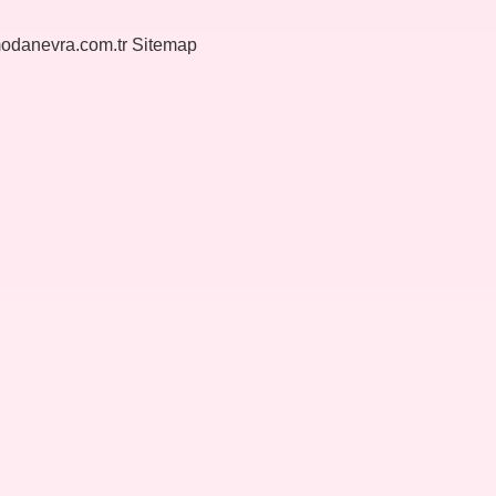
modanevra.com.tr
Sitemap