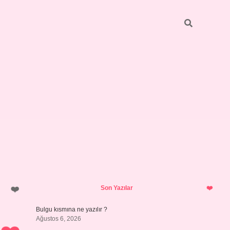
Sidebar
https://elexbett.net/
betexper.xy
Son Yazılar
Bulgu kısmına ne yazılır ?
Ağustos 6, 2026