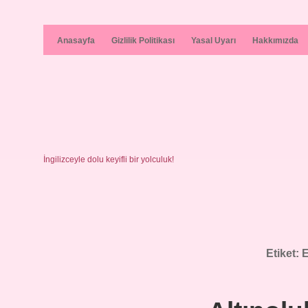
Anasayfa
Gizlilik Politikası
Yasal Uyarı
Hakkımızda
İngilizceyle dolu keyifli bir yolculuk!
Etiket:
E