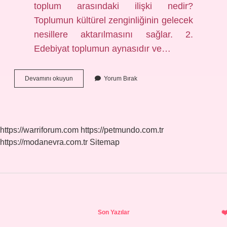
toplum arasındaki ilişki nedir?
Toplumun kültürel zenginliğinin gelecek
nesillere aktarılmasını sağlar. 2.
Edebiyat toplumun aynasıdır ve…
Edebiyat
Devamını okuyun
Yorum Bırak
Ve
Insan
Arasındaki
Ilişki
Nedir
https://warriforum.com
https://petmundo.com.tr
https://modanevra.com.tr
Sitemap
Sidebar
Son Yazılar