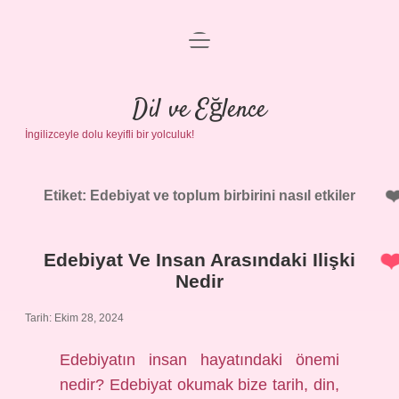
menüyü
Anasayfa
aç
Gizlilik Politikası
Dil ve Eğlence
İngilizceyle dolu keyifli bir yolculuk!
Yasal Uyarı
Hakkımızda
Etiket:
Edebiyat ve toplum birbirini nasıl etkiler
Edebiyat Ve Insan Arasındaki Ilişki
Nedir
Tarih: Ekim 28, 2024
Edebiyatın insan hayatındaki önemi
nedir? Edebiyat okumak bize tarih, din,