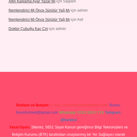
Altın Kaplama Ayar Yazar Mı
için
Sağlam
Nemlendirici Mi Önce Sürülür Yağ Mı
için
admin
Nemlendirici Mi Önce Sürülür Yağ Mı
için
Asil
Doktor Çubuğu Kaç Cm
için
admin
net/
betexper.xyz
Reklam ve İletişim:
E-mail:
backlinkpaneli@gmail.com
Teams:
forumhizmeti@gmail.com
Whatsapp: 0262 606 0 726
Telegram:
@karabul
Yasal Uyarı:
Sitemiz, 5651 Sayılı Kanun gereğince Bilgi Teknolojileri ve
İletişim Kurumu (BTK) tarafından onaylanmış bir Yer Sağlayıcı olarak