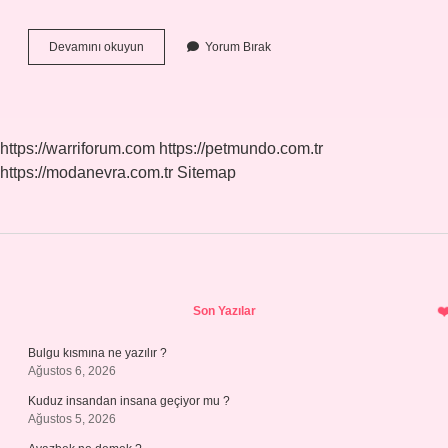
Earl
Devamını okuyun
Yorum Bırak
Grey
Nerenin
Malı
https://warriforum.com
https://petmundo.com.tr
https://modanevra.com.tr
Sitemap
Sidebar
Son Yazılar
Bulgu kısmına ne yazılır ?
Ağustos 6, 2026
Kuduz insandan insana geçiyor mu ?
Ağustos 5, 2026