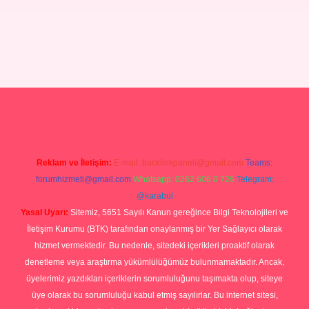
Reklam ve İletişim:
E-mail:
backlinkpaneli@gmail.com
Teams:
forumhizmeti@gmail.com
Whatsapp: 0262 606 0 726
Telegram:
@karabul
Yasal Uyarı:
Sitemiz, 5651 Sayılı Kanun gereğince Bilgi Teknolojileri ve
İletişim Kurumu (BTK) tarafından onaylanmış bir Yer Sağlayıcı olarak
hizmet vermektedir. Bu nedenle, sitedeki içerikleri proaktif olarak
denetleme veya araştırma yükümlülüğümüz bulunmamaktadır. Ancak,
üyelerimiz yazdıkları içeriklerin sorumluluğunu taşımakta olup, siteye
üye olarak bu sorumluluğu kabul etmiş sayılırlar. Bu internet sitesi,