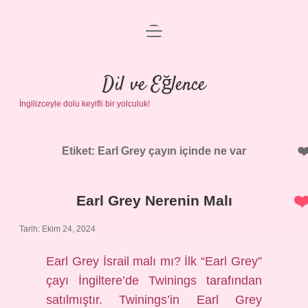
menüyü
Anasayfa
aç
Gizlilik Politikası
Dil ve Eğlence
İngilizceyle dolu keyifli bir yolculuk!
Yasal Uyarı
Hakkımızda
Etiket:
Earl Grey çayın içinde ne var
Earl Grey Nerenin Malı
Tarih: Ekim 24, 2024
Earl Grey İsrail malı mı? İlk “Earl Grey”
çayı İngiltere’de Twinings tarafından
satılmıştır. Twinings’in Earl Grey