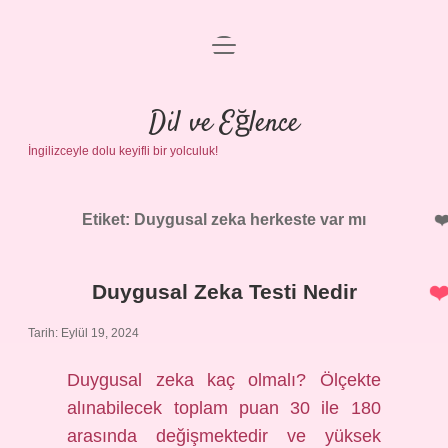
menüyü
Anasayfa
aç
Gizlilik Politikası
Dil ve Eğlence
İngilizceyle dolu keyifli bir yolculuk!
Yasal Uyarı
Hakkımızda
Etiket:
Duygusal zeka herkeste var mı
Duygusal Zeka Testi Nedir
Tarih: Eylül 19, 2024
Duygusal zeka kaç olmalı? Ölçekte
alınabilecek toplam puan 30 ile 180
arasında değişmektedir ve yüksek