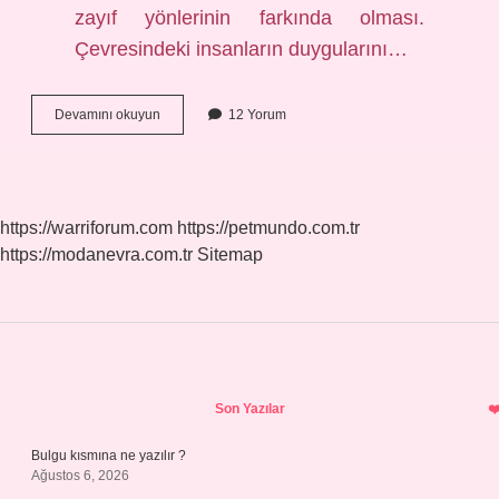
zayıf yönlerinin farkında olması.
Çevresindeki insanların duygularını…
Duygusal
Devamını okuyun
12 Yorum
Zeka
Testi
Nedir
https://warriforum.com
https://petmundo.com.tr
https://modanevra.com.tr
Sitemap
Sidebar
Son Yazılar
Bulgu kısmına ne yazılır ?
Ağustos 6, 2026