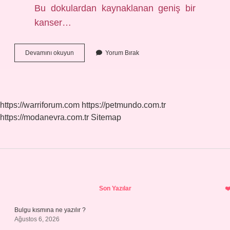
Bu dokulardan kaynaklanan geniş bir
kanser…
Sert
Devamını okuyun
Yorum Bırak
Doku
Ne
Demek
https://warriforum.com
https://petmundo.com.tr
https://modanevra.com.tr
Sitemap
Sidebar
Son Yazılar
Bulgu kısmına ne yazılır ?
Ağustos 6, 2026