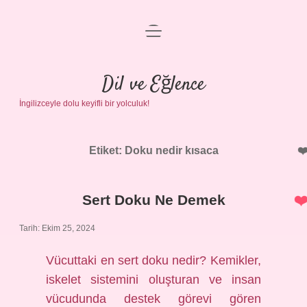
menüyü
Anasayfa
aç
Gizlilik Politikası
Dil ve Eğlence
İngilizceyle dolu keyifli bir yolculuk!
Yasal Uyarı
Hakkımızda
Etiket:
Doku nedir kısaca
Sert Doku Ne Demek
Tarih: Ekim 25, 2024
Vücuttaki en sert doku nedir? Kemikler,
iskelet sistemini oluşturan ve insan
vücudunda destek görevi gören