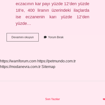
eczacının kar payı yüzde 12’den yüzde
18’e, 400 liranın üzerindeki ilaçlarda
ise eczanenin karı yüzde 12’den
yüzde…
Eczane
Devamını okuyun
Yorum Bırak
Ne
Kadar
Kazanır
2024
https://warriforum.com
https://petmundo.com.tr
https://modanevra.com.tr
Sitemap
Sidebar
Son Yazılar