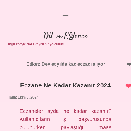
menüyü
Anasayfa
aç
Gizlilik Politikası
Dil ve Eğlence
İngilizceyle dolu keyifli bir yolculuk!
Yasal Uyarı
Hakkımızda
Etiket:
Devlet yılda kaç eczacı alıyor
Eczane Ne Kadar Kazanır 2024
Tarih: Ekim 3, 2024
Eczaneler ayda ne kadar kazanır?
Kullanıcıların iş başvurusunda
bulunurken paylaştığı maaş