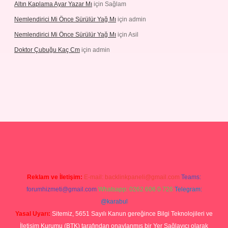
Altın Kaplama Ayar Yazar Mı
için
Sağlam
Nemlendirici Mi Önce Sürülür Yağ Mı
için
admin
Nemlendirici Mi Önce Sürülür Yağ Mı
için
Asil
Doktor Çubuğu Kaç Cm
için
admin
texper.xyz
Reklam ve İletişim:
E-mail:
backlinkpaneli@gmail.com
Teams:
forumhizmeti@gmail.com
Whatsapp: 0262 606 0 726
Telegram:
@karabul
Yasal Uyarı:
Sitemiz, 5651 Sayılı Kanun gereğince Bilgi Teknolojileri ve
İletişim Kurumu (BTK) tarafından onaylanmış bir Yer Sağlayıcı olarak