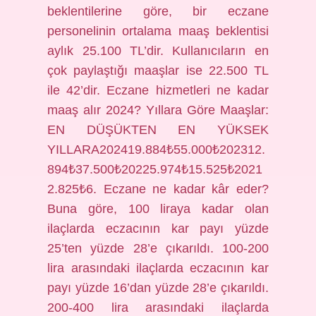
beklentilerine göre, bir eczane
personelinin ortalama maaş beklentisi
aylık 25.100 TL’dir. Kullanıcıların en
çok paylaştığı maaşlar ise 22.500 TL
ile 42’dir. Eczane hizmetleri ne kadar
maaş alır 2024? Yıllara Göre Maaşlar:
EN DÜŞÜKTEN EN YÜKSEK
YILLARA202419.884₺55.000₺202312.
894₺37.500₺20225.974₺15.525₺2021
2.825₺6. Eczane ne kadar kâr eder?
Buna göre, 100 liraya kadar olan
ilaçlarda eczacının kar payı yüzde
25’ten yüzde 28’e çıkarıldı. 100-200
lira arasındaki ilaçlarda eczacının kar
payı yüzde 16’dan yüzde 28’e çıkarıldı.
200-400 lira arasındaki ilaçlarda