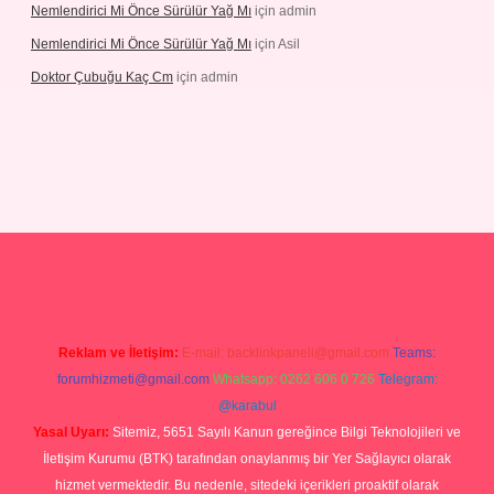
Nemlendirici Mi Önce Sürülür Yağ Mı
için
admin
Nemlendirici Mi Önce Sürülür Yağ Mı
için
Asil
Doktor Çubuğu Kaç Cm
için
admin
texper.xyz
Reklam ve İletişim:
E-mail:
backlinkpaneli@gmail.com
Teams:
forumhizmeti@gmail.com
Whatsapp: 0262 606 0 726
Telegram:
@karabul
Yasal Uyarı:
Sitemiz, 5651 Sayılı Kanun gereğince Bilgi Teknolojileri ve
İletişim Kurumu (BTK) tarafından onaylanmış bir Yer Sağlayıcı olarak
hizmet vermektedir. Bu nedenle, sitedeki içerikleri proaktif olarak