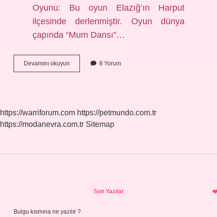
Oyunu: Bu oyun Elazığ’ın Harput
ilçesinde derlenmiştir. Oyun dünya
çapında “Mum Dansı”…
Elazığ
Devamını okuyun
8 Yorum
Yöresine
Ait
Halk
Oyunu
Nedir
https://warriforum.com
https://petmundo.com.tr
https://modanevra.com.tr
Sitemap
Sidebar
Son Yazılar
Bulgu kısmına ne yazılır ?