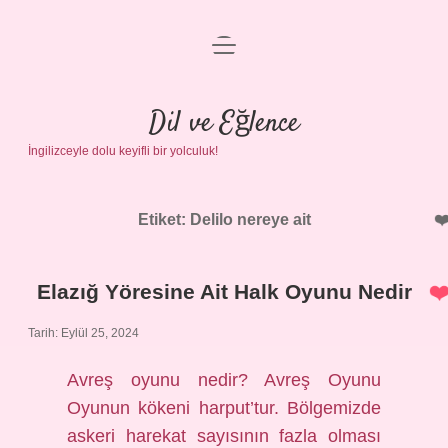
menüyü
Anasayfa
aç
Gizlilik Politikası
Dil ve Eğlence
İngilizceyle dolu keyifli bir yolculuk!
Yasal Uyarı
Hakkımızda
Etiket:
Delilo nereye ait
Elazığ Yöresine Ait Halk Oyunu Nedir
Tarih: Eylül 25, 2024
Avreş oyunu nedir? Avreş Oyunu
Oyunun kökeni harput’tur. Bölgemizde
askeri harekat sayısının fazla olması