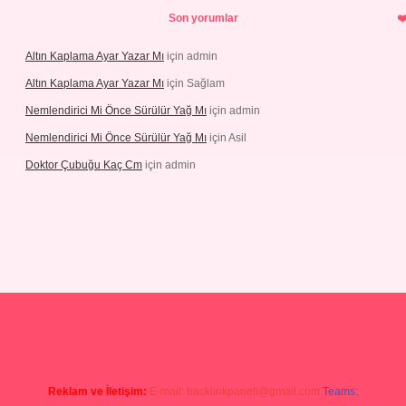
Son yorumlar
Altın Kaplama Ayar Yazar Mı
için
admin
Altın Kaplama Ayar Yazar Mı
için
Sağlam
Nemlendirici Mi Önce Sürülür Yağ Mı
için
admin
Nemlendirici Mi Önce Sürülür Yağ Mı
için
Asil
Doktor Çubuğu Kaç Cm
için
admin
texper.xyz
Reklam ve İletişim:
E-mail:
backlinkpaneli@gmail.com
Teams: