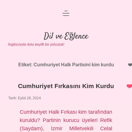
menüyü
Anasayfa
aç
Gizlilik Politikası
Dil ve Eğlence
İngilizceyle dolu keyifli bir yolculuk!
Yasal Uyarı
Hakkımızda
Etiket:
Cumhuriyet Halk Partisini kim kurdu
Cumhuriyet Fırkasını Kim Kurdu
Tarih: Eylül 28, 2024
Cumhuriyet Halk Fırkası kim tarafından
kuruldu? Partinin kurucu üyeleri Refik
(Saydam), İzmir Milletvekili Celal