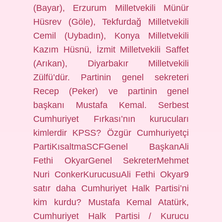
(Bayar), Erzurum Milletvekili Münür
Hüsrev (Göle), Tekfurdağ Milletvekili
Cemil (Uybadın), Konya Milletvekili
Kazım Hüsnü, İzmit Milletvekili Saffet
(Arıkan), Diyarbakır Milletvekili
Zülfü’dür. Partinin genel sekreteri
Recep (Peker) ve partinin genel
başkanı Mustafa Kemal. Serbest
Cumhuriyet Fırkası’nın kurucuları
kimlerdir KPSS? Özgür Cumhuriyetçi
PartiKısaltmaSCFGenel BaşkanAli
Fethi OkyarGenel SekreterMehmet
Nuri ConkerKurucusuAli Fethi Okyar9
satır daha Cumhuriyet Halk Partisi’ni
kim kurdu? Mustafa Kemal Atatürk,
Cumhuriyet Halk Partisi / Kurucu