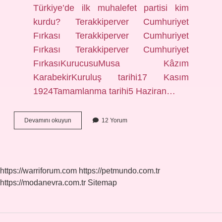
Türkiye’de ilk muhalefet partisi kim
kurdu? Terakkiperver Cumhuriyet
Fırkası Terakkiperver Cumhuriyet
Fırkası Terakkiperver Cumhuriyet
FırkasıKurucusuMusa Kâzım
KarabekirKuruluş tarihi17 Kasım
1924Tamamlanma tarihi5 Haziran…
Cumhuriyet
Devamını okuyun
12 Yorum
Fırkasını
Kim
Kurdu
https://warriforum.com
https://petmundo.com.tr
https://modanevra.com.tr
Sitemap