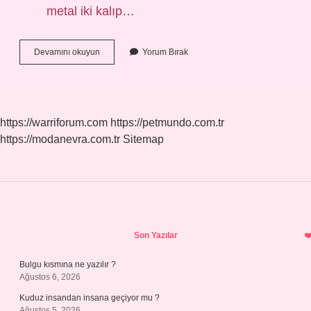
metal iki kalıp…
Cnc
Devamını okuyun
Yorum Bırak
Abkant
Operatörü
Ne
Iş
Yapar
https://warriforum.com
https://petmundo.com.tr
https://modanevra.com.tr
Sitemap
Sidebar
Son Yazılar
Bulgu kısmına ne yazılır ?
Ağustos 6, 2026
Kuduz insandan insana geçiyor mu ?
Ağustos 5, 2026