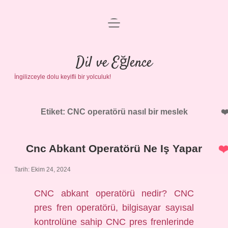
menüyü
Anasayfa
aç
Gizlilik Politikası
Dil ve Eğlence
İngilizceyle dolu keyifli bir yolculuk!
Yasal Uyarı
Hakkımızda
Etiket:
CNC operatörü nasıl bir meslek
Cnc Abkant Operatörü Ne Iş Yapar
Tarih: Ekim 24, 2024
CNC abkant operatörü nedir? CNC
pres fren operatörü, bilgisayar sayısal
kontrolüne sahip CNC pres frenlerinde