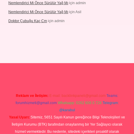
Nemlendirici Mi Önce Sürülür Yağ Mı
için
admin
Nemlendirici Mi Önce Sürülür Yağ Mı
için
Asil
Doktor Çubuğu Kaç Cm
için
admin
texper.xyz
Reklam ve İletişim:
E-mail:
backlinkpaneli@gmail.com
Teams:
forumhizmeti@gmail.com
Whatsapp: 0262 606 0 726
Telegram:
@karabul
Yasal Uyarı:
Sitemiz, 5651 Sayılı Kanun gereğince Bilgi Teknolojileri ve
İletişim Kurumu (BTK) tarafından onaylanmış bir Yer Sağlayıcı olarak
hizmet vermektedir. Bu nedenle, sitedeki içerikleri proaktif olarak