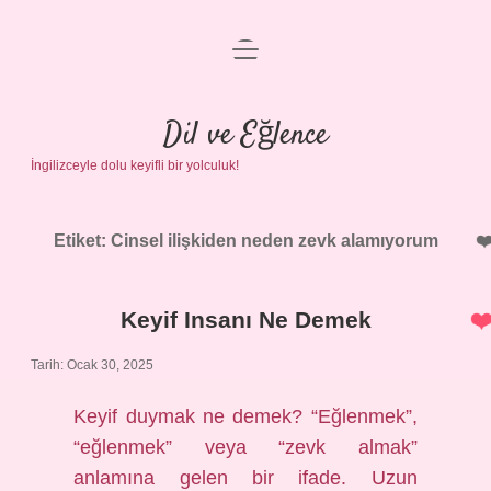
menüyü
Anasayfa
aç
Gizlilik Politikası
Dil ve Eğlence
İngilizceyle dolu keyifli bir yolculuk!
Yasal Uyarı
Hakkımızda
Etiket:
Cinsel ilişkiden neden zevk alamıyorum
Keyif Insanı Ne Demek
Tarih: Ocak 30, 2025
Keyif duymak ne demek? “Eğlenmek”,
“eğlenmek” veya “zevk almak”
anlamına gelen bir ifade. Uzun