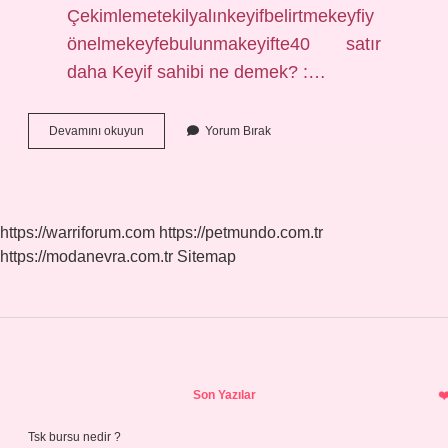
Çekimlemetekilyalınkeyifbelirtmekeyfiy
önelmekeyfebulunmakeyifte40 satır
daha Keyif sahibi ne demek? :…
Keyif
Devamını okuyun
Yorum Bırak
Insanı
Ne
Demek
https://warriforum.com
https://petmundo.com.tr
https://modanevra.com.tr
Sitemap
Sidebar
Son Yazılar
Tsk bursu nedir ?