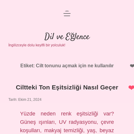
menüyü
Anasayfa
aç
Gizlilik Politikası
Dil ve Eğlence
İngilizceyle dolu keyifli bir yolculuk!
Yasal Uyarı
Hakkımızda
Etiket:
Cilt tonunu açmak için ne kullanılır
Ciltteki Ton Eşitsizliği Nasıl Geçer
Tarih: Ekim 21, 2024
Yüzde neden renk eşitsizliği var?
Güneş ışınları, UV radyasyonu, çevre
koşulları, makyaj temizliği, yaş, beyaz