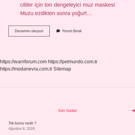
ciltler için ton dengeleyici muz maskesi
Muzu ezdikten sonra yoğurt…
Ciltteki
Devamını okuyun
Yorum Bırak
Ton
Eşitsizliği
Nasıl
Geçer
https://warriforum.com
https://petmundo.com.tr
https://modanevra.com.tr
Sitemap
Sidebar
Son Yazılar
Tsk bursu nedir ?
Ağustos 8, 2026