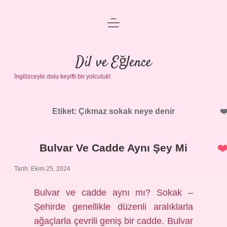
menüyü
Anasayfa
aç
Gizlilik Politikası
Dil ve Eğlence
İngilizceyle dolu keyifli bir yolculuk!
Yasal Uyarı
Hakkımızda
Etiket:
Çıkmaz sokak neye denir
Bulvar Ve Cadde Aynı Şey Mi
Tarih: Ekim 25, 2024
Bulvar ve cadde aynı mı? Sokak –
Şehirde genellikle düzenli aralıklarla
ağaçlarla çevrili geniş bir cadde. Bulvar