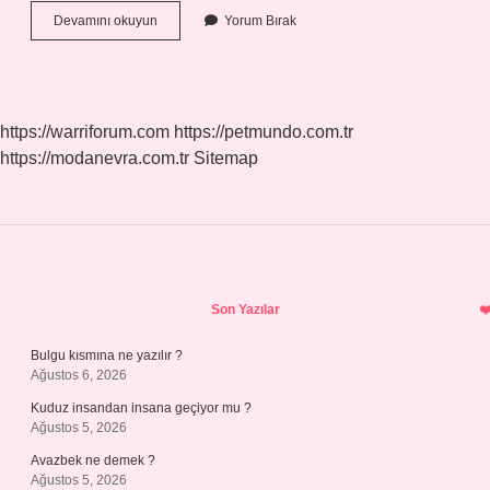
Bulvar
Devamını okuyun
Yorum Bırak
Ve
Cadde
Aynı
Şey
Mi
https://warriforum.com
https://petmundo.com.tr
https://modanevra.com.tr
Sitemap
Sidebar
Son Yazılar
Bulgu kısmına ne yazılır ?
Ağustos 6, 2026
Kuduz insandan insana geçiyor mu ?
Ağustos 5, 2026
Avazbek ne demek ?
Ağustos 5, 2026