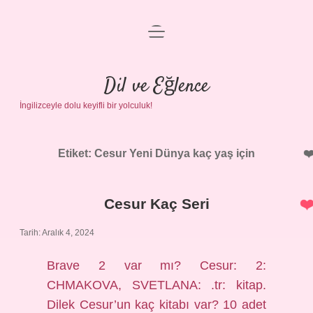
menüyü
Anasayfa
aç
Gizlilik Politikası
Dil ve Eğlence
İngilizceyle dolu keyifli bir yolculuk!
Yasal Uyarı
Hakkımızda
Etiket:
Cesur Yeni Dünya kaç yaş için
Cesur Kaç Seri
Tarih: Aralık 4, 2024
Brave 2 var mı? Cesur: 2:
CHMAKOVA, SVETLANA: .tr: kitap.
Dilek Cesur’un kaç kitabı var? 10 adet