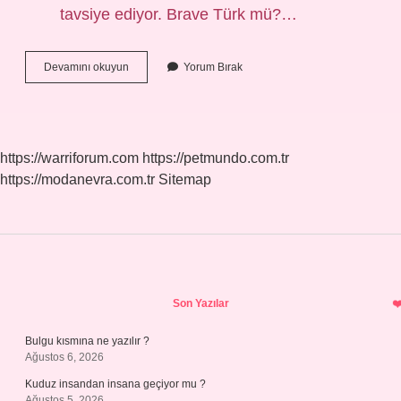
tavsiye ediyor. Brave Türk mü?…
Cesur
Devamını okuyun
Yorum Bırak
Kaç
Seri
https://warriforum.com
https://petmundo.com.tr
https://modanevra.com.tr
Sitemap
Sidebar
Son Yazılar
Bulgu kısmına ne yazılır ?
Ağustos 6, 2026
Kuduz insandan insana geçiyor mu ?
Ağustos 5, 2026