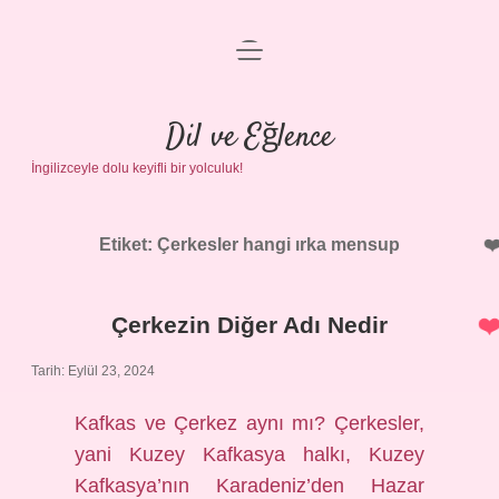
menüyü
Anasayfa
aç
Gizlilik Politikası
Dil ve Eğlence
İngilizceyle dolu keyifli bir yolculuk!
Yasal Uyarı
Hakkımızda
Etiket:
Çerkesler hangi ırka mensup
Çerkezin Diğer Adı Nedir
Tarih: Eylül 23, 2024
Kafkas ve Çerkez aynı mı? Çerkesler,
yani Kuzey Kafkasya halkı, Kuzey
Kafkasya’nın Karadeniz’den Hazar