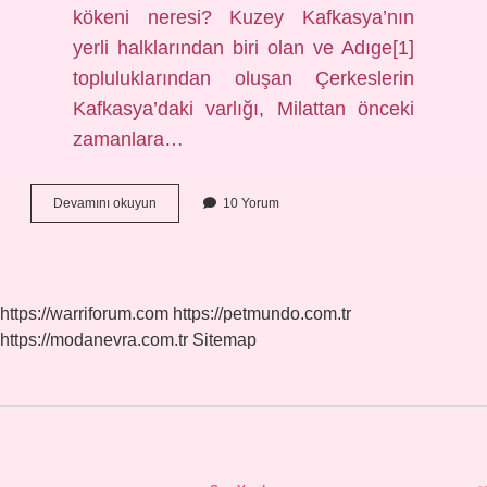
kökeni neresi? Kuzey Kafkasya’nın
yerli halklarından biri olan ve Adıge[1]
topluluklarından oluşan Çerkeslerin
Kafkasya’daki varlığı, Milattan önceki
zamanlara…
Çerkezin
Devamını okuyun
10 Yorum
Diğer
Adı
Nedir
https://warriforum.com
https://petmundo.com.tr
https://modanevra.com.tr
Sitemap
Sidebar