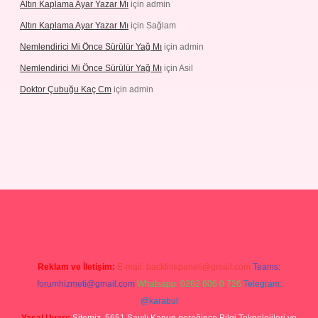
Altın Kaplama Ayar Yazar Mı
için
admin
Altın Kaplama Ayar Yazar Mı
için
Sağlam
Nemlendirici Mi Önce Sürülür Yağ Mı
için
admin
Nemlendirici Mi Önce Sürülür Yağ Mı
için
Asil
Doktor Çubuğu Kaç Cm
için
admin
texper.xyz
Reklam ve İletişim:
E-mail:
backlinkpaneli@gmail.com
Teams:
forumhizmeti@gmail.com
Whatsapp: 0262 606 0 726
Telegram:
@karabul