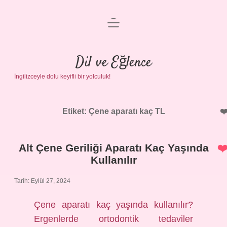
menüyü
Anasayfa
aç
Gizlilik Politikası
Dil ve Eğlence
İngilizceyle dolu keyifli bir yolculuk!
Yasal Uyarı
Hakkımızda
Etiket:
Çene aparatı kaç TL
Alt Çene Geriliği Aparatı Kaç Yaşında
Kullanılır
Tarih: Eylül 27, 2024
Çene aparatı kaç yaşında kullanılır?
Ergenlerde ortodontik tedaviler