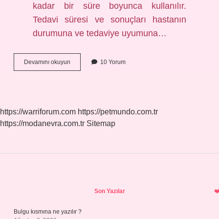
kadar bir süre boyunca kullanılır.
Tedavi süresi ve sonuçları hastanın
durumuna ve tedaviye uyumuna…
Alt
Devamını okuyun
10 Yorum
Çene
Geriliği
Aparatı
Kaç
Yaşında
https://warriforum.com
https://petmundo.com.tr
Kullanılır
https://modanevra.com.tr
Sitemap
Sidebar
Son Yazılar
Bulgu kısmına ne yazılır ?