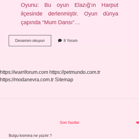
Oyunu: Bu oyun Elazığ’ın Harput
ilçesinde derlenmiştir. Oyun dünya
çapında “Mum Dansı”…
Elazığ
Devamını okuyun
8 Yorum
Yöresine
Ait
Halk
Oyunu
Nedir
https://warriforum.com
https://petmundo.com.tr
https://modanevra.com.tr
Sitemap
Sidebar
Son Yazılar
Bulgu kısmına ne yazılır ?