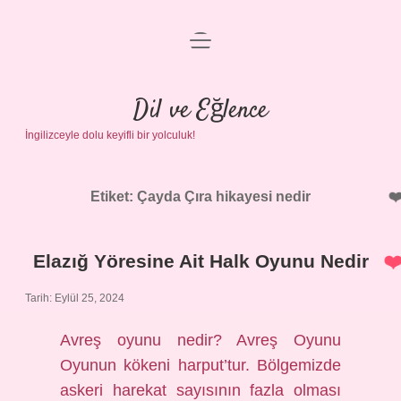
menüyü
Anasayfa
aç
Gizlilik Politikası
Dil ve Eğlence
İngilizceyle dolu keyifli bir yolculuk!
Yasal Uyarı
Hakkımızda
Etiket:
Çayda Çıra hikayesi nedir
Elazığ Yöresine Ait Halk Oyunu Nedir
Tarih: Eylül 25, 2024
Avreş oyunu nedir? Avreş Oyunu
Oyunun kökeni harput’tur. Bölgemizde
askeri harekat sayısının fazla olması