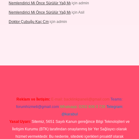
Nemlendirici Mi Önce Sürülür Yağ Mı
için
admin
Nemlendirici Mi Önce Sürülür Yağ Mı
için
Asil
Doktor Çubuğu Kaç Cm
için
admin
etexper.xyz
Reklam ve İletişim:
E-mail:
backlinkpaneli@gmail.com
Teams:
forumhizmeti@gmail.com
Whatsapp: 0262 606 0 726
Telegram:
@karabul
Yasal Uyarı:
Sitemiz, 5651 Sayılı Kanun gereğince Bilgi Teknolojileri ve
İletişim Kurumu (BTK) tarafından onaylanmış bir Yer Sağlayıcı olarak
hizmet vermektedir. Bu nedenle, sitedeki içerikleri proaktif olarak