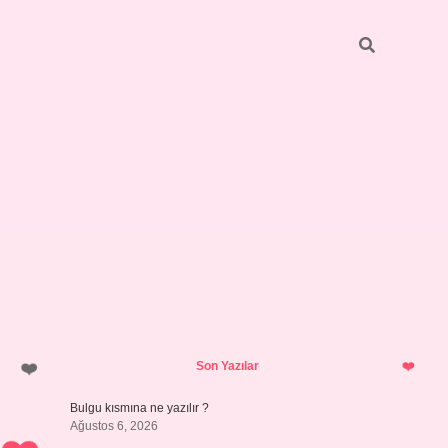
Sidebar
https://elexbett.net/
betexper.xy
Son Yazılar
Bulgu kısmına ne yazılır ?
Ağustos 6, 2026