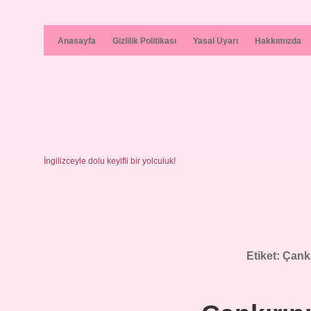
Anasayfa
Gizlilik Politikası
Yasal Uyarı
Hakkımızda
İngilizceyle dolu keyifli bir yolculuk!
Etiket:
Çankı