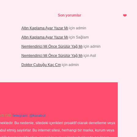
Son yorumlar
Altın Kaplama Ayar Yazar Mı
için
admin
Altın Kaplama Ayar Yazar Mı
için
Sağlam
Nemlendirici Mi Önce Sürülür Yağ Mı
için
admin
Nemlendirici Mi Önce Sürülür Yağ Mı
için
Asil
Doktor Çubuğu Kaç Cm
için
admin
 0 726
Telegram: @karabul
ektedir. Bu nedenle, sitedeki içerikleri proaktif olarak denetleme veya
 etmiş sayılırlar. Bu internet sitesi, herhangi bir marka, kurum veya