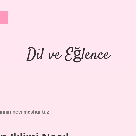
Dil ve Eğlence
rının neyi meşhur tuz