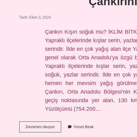
Çankırını
Tarih: Ekim 3, 2024
Çankırı Kışın soğuk mu? İKLİM Bİ
Yapraklı ilçelerinde kışlar serin, yazl
serindir. İlde en çok yağış alan ilçe 
genel olarak Orta Anadolu’ya özgü bi
Yapraklı ilçelerinde kışlar serin, y
soğuk, yazlar serindir. İlde en çok y
hemen her mevsim yağış görülmekted
Çankırı, Orta Anadolu Bölgesi’nin 
geçiş noktasında yer alan, 130 km 
Yüzölçümü (754.200…
Çankırının
Devamını okuyun
Yorum Bırak
Iklimi