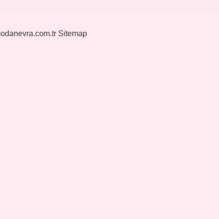
modanevra.com.tr
Sitemap