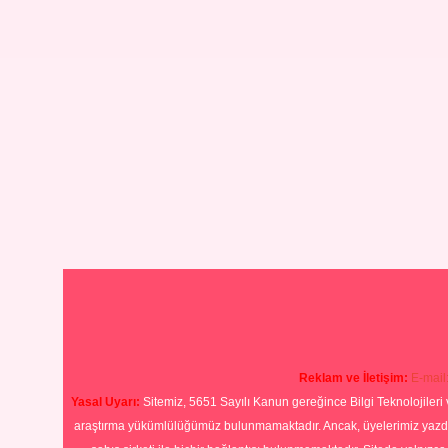
Reklam ve İletişim:
E-mail
Yasal Uyarı:
Sitemiz, 5651 Sayılı Kanun gereğince Bilgi Teknolojileri 
araştırma yükümlülüğümüz bulunmamaktadır. Ancak, üyelerimiz yazdıkla