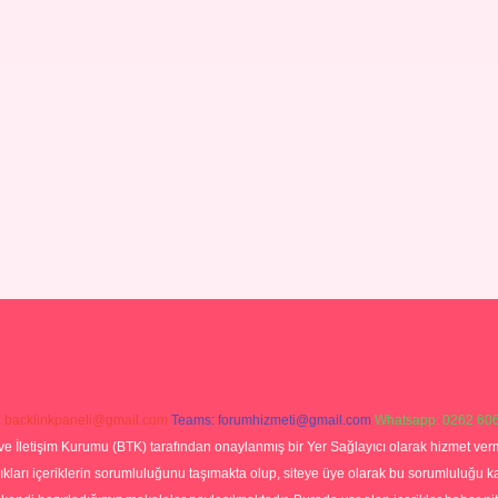
:
backlinkpaneli@gmail.com
Teams:
forumhizmeti@gmail.com
Whatsapp: 0262 606
ve İletişim Kurumu (BTK) tarafından onaylanmış bir Yer Sağlayıcı olarak hizmet verm
rı içeriklerin sorumluluğunu taşımakta olup, siteye üye olarak bu sorumluluğu kabul