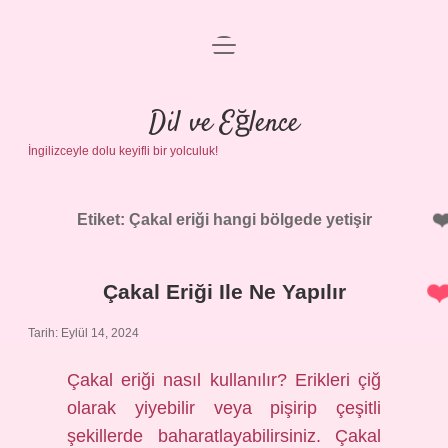
menüyü
Anasayfa
aç
Gizlilik Politikası
Dil ve Eğlence
İngilizceyle dolu keyifli bir yolculuk!
Yasal Uyarı
Hakkımızda
Etiket:
Çakal eriği hangi bölgede yetişir
Çakal Eriği Ile Ne Yapılır
Tarih: Eylül 14, 2024
Çakal eriği nasıl kullanılır? Erikleri çiğ
olarak yiyebilir veya pişirip çeşitli
şekillerde baharatlayabilirsiniz. Çakal