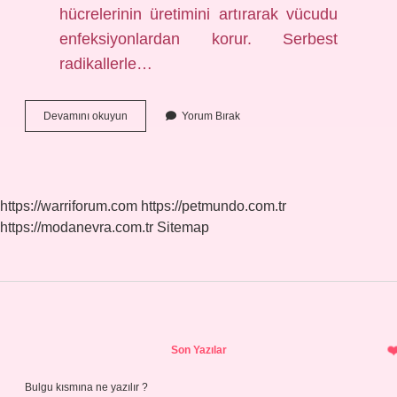
hücrelerinin üretimini artırarak vücudu
enfeksiyonlardan korur. Serbest
radikallerle…
Çakal
Devamını okuyun
Yorum Bırak
Eriği
Ile
Ne
Yapılır
https://warriforum.com
https://petmundo.com.tr
https://modanevra.com.tr
Sitemap
Sidebar
Son Yazılar
Bulgu kısmına ne yazılır ?