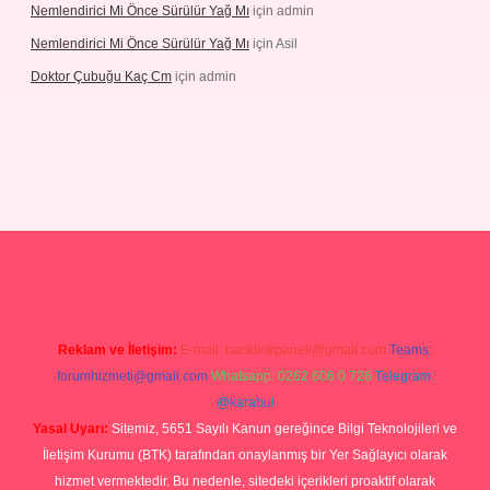
Nemlendirici Mi Önce Sürülür Yağ Mı
için
admin
Nemlendirici Mi Önce Sürülür Yağ Mı
için
Asil
Doktor Çubuğu Kaç Cm
için
admin
s://elexbett.net/
betexper.xyz
Reklam ve İletişim:
E-mail:
backlinkpaneli@gmail.com
Teams:
forumhizmeti@gmail.com
Whatsapp: 0262 606 0 726
Telegram:
@karabul
Yasal Uyarı:
Sitemiz, 5651 Sayılı Kanun gereğince Bilgi Teknolojileri ve
İletişim Kurumu (BTK) tarafından onaylanmış bir Yer Sağlayıcı olarak
hizmet vermektedir. Bu nedenle, sitedeki içerikleri proaktif olarak