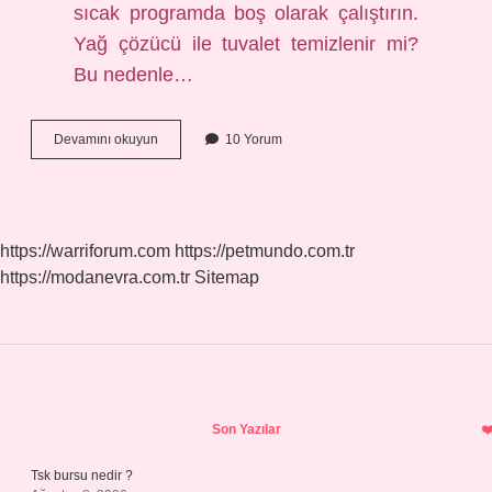
sıcak programda boş olarak çalıştırın.
Yağ çözücü ile tuvalet temizlenir mi?
Bu nedenle…
Yağ
Devamını okuyun
10 Yorum
Çözücü
Ne
Demek
https://warriforum.com
https://petmundo.com.tr
https://modanevra.com.tr
Sitemap
Sidebar
Son Yazılar
Tsk bursu nedir ?