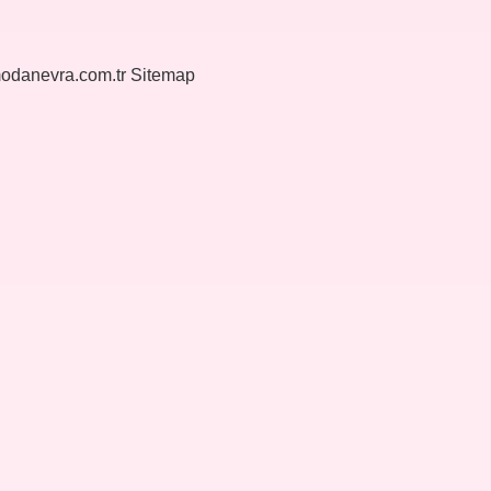
modanevra.com.tr
Sitemap