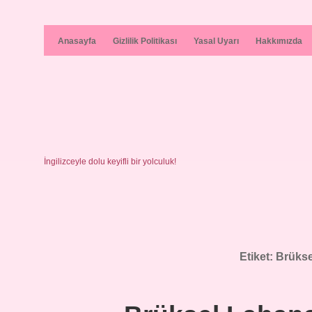
Anasayfa
Gizlilik Politikası
Yasal Uyarı
Hakkımızda
İngilizceyle dolu keyifli bir yolculuk!
Etiket:
Brüksel