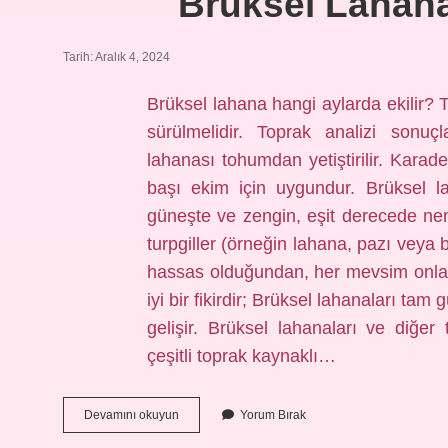
Brüksel Lahana
Tarih: Aralık 4, 2024
Brüksel lahana hangi aylarda ekilir? T
sürülmelidir. Toprak analizi sonuç
lahanası tohumdan yetiştirilir. Karade
başı ekim için uygundur. Brüksel la
güneşte ve zengin, eşit derecede neml
turpgiller (örneğin lahana, pazı veya b
hassas olduğundan, her mevsim onlar
iyi bir fikirdir; Brüksel lahanaları ta
gelişir. Brüksel lahanaları ve diğer 
çeşitli toprak kaynaklı…
Brüksel
Devamını okuyun
Yorum Bırak
Lahanası