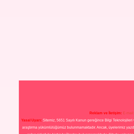
Reklam ve İletişim:
E-mail
Yasal Uyarı:
Sitemiz, 5651 Sayılı Kanun gereğince Bilgi Teknolojileri 
araştırma yükümlülüğümüz bulunmamaktadır. Ancak, üyelerimiz yazdıkla