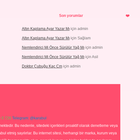
Son yorumlar
Altın Kaplama Ayar Yazar Mı
için
admin
Altın Kaplama Ayar Yazar Mı
için
Sağlam
Nemlendirici Mi Önce Sürülür Yağ Mı
için
admin
Nemlendirici Mi Önce Sürülür Yağ Mı
için
Asil
Doktor Çubuğu Kaç Cm
için
admin
 0 726
Telegram: @karabul
ektedir. Bu nedenle, sitedeki içerikleri proaktif olarak denetleme veya
 etmiş sayılırlar. Bu internet sitesi, herhangi bir marka, kurum veya