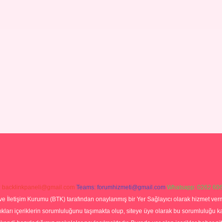
:
backlinkpaneli@gmail.com
Teams:
forumhizmeti@gmail.com
Whatsapp: 0262 606
ve İletişim Kurumu (BTK) tarafından onaylanmış bir Yer Sağlayıcı olarak hizmet verm
rı içeriklerin sorumluluğunu taşımakta olup, siteye üye olarak bu sorumluluğu kabul