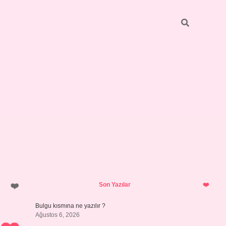
Sidebar
https://elexbett.net/
betexper.xy
Son Yazılar
Bulgu kısmına ne yazılır ?
Ağustos 6, 2026