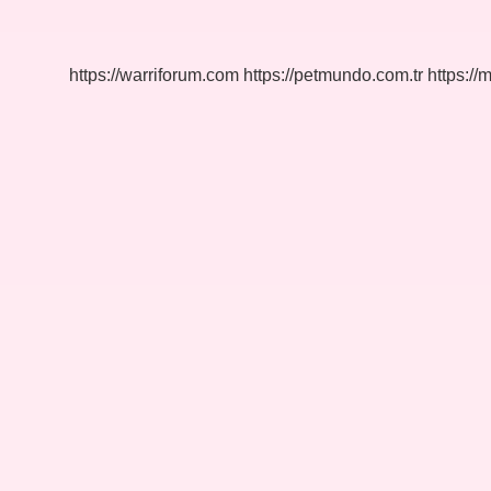
Kaç
Ayda
Yetişir
https://warriforum.com
https://petmundo.com.tr
https://