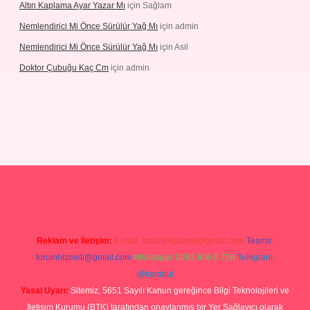
Altın Kaplama Ayar Yazar Mı
için
Sağlam
Nemlendirici Mi Önce Sürülür Yağ Mı
için
admin
Nemlendirici Mi Önce Sürülür Yağ Mı
için
Asil
Doktor Çubuğu Kaç Cm
için
admin
etexper.xyz
Reklam ve İletişim:
E-mail:
backlinkpaneli@gmail.com
Teams:
forumhizmeti@gmail.com
Whatsapp: 0262 606 0 726
Telegram:
@karabul
Yasal Uyarı:
Sitemiz, 5651 Sayılı Kanun gereğince Bilgi Teknolojileri ve
İletişim Kurumu (BTK) tarafından onaylanmış bir Yer Sağlayıcı olarak