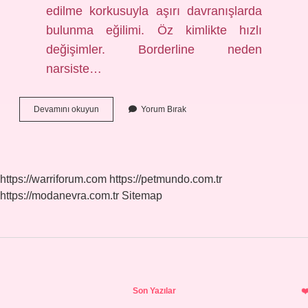
edilme korkusuyla aşırı davranışlarda
bulunma eğilimi. Öz kimlikte hızlı
değişimler. Borderline neden
narsiste…
Borderline
Devamını okuyun
Yorum Bırak
Gerçekten
Sever
Mi
https://warriforum.com
https://petmundo.com.tr
https://modanevra.com.tr
Sitemap
Sidebar
Son Yazılar