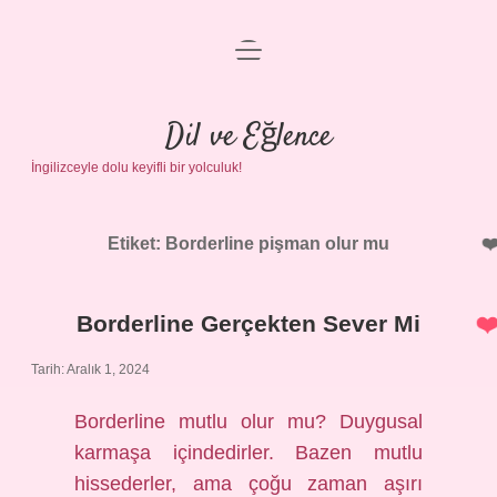
menüyü
Anasayfa
aç
Gizlilik Politikası
Dil ve Eğlence
İngilizceyle dolu keyifli bir yolculuk!
Yasal Uyarı
Hakkımızda
Etiket:
Borderline pişman olur mu
Borderline Gerçekten Sever Mi
Tarih: Aralık 1, 2024
Borderline mutlu olur mu? Duygusal
karmaşa içindedirler. Bazen mutlu
hissederler, ama çoğu zaman aşırı