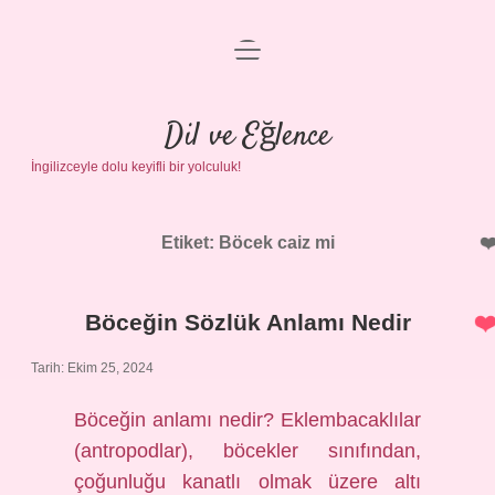
menüyü
Anasayfa
aç
Gizlilik Politikası
Dil ve Eğlence
İngilizceyle dolu keyifli bir yolculuk!
Yasal Uyarı
Hakkımızda
Etiket:
Böcek caiz mi
Böceğin Sözlük Anlamı Nedir
Tarih: Ekim 25, 2024
Böceğin anlamı nedir? Eklembacaklılar
(antropodlar), böcekler sınıfından,
çoğunluğu kanatlı olmak üzere altı