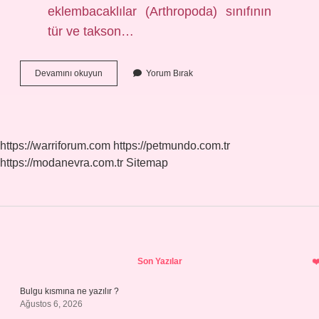
eklembacaklılar (Arthropoda) sınıfının
tür ve takson…
Böceğin
Devamını okuyun
Yorum Bırak
Sözlük
Anlamı
Nedir
https://warriforum.com
https://petmundo.com.tr
https://modanevra.com.tr
Sitemap
Sidebar
Son Yazılar
Bulgu kısmına ne yazılır ?
Ağustos 6, 2026