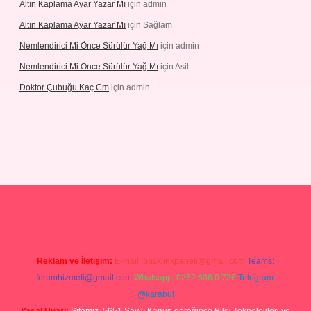
Altın Kaplama Ayar Yazar Mı
için
admin
Altın Kaplama Ayar Yazar Mı
için
Sağlam
Nemlendirici Mi Önce Sürülür Yağ Mı
için
admin
Nemlendirici Mi Önce Sürülür Yağ Mı
için
Asil
Doktor Çubuğu Kaç Cm
için
admin
xbett.net/
betexper.xyz
Reklam ve İletişim:
E-mail:
backlinkpaneli@gmail.com
Teams:
forumhizmeti@gmail.com
Whatsapp: 0262 606 0 726
Telegram:
@karabul