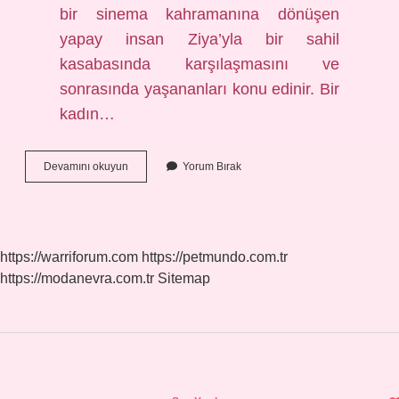
bir sinema kahramanına dönüşen
yapay insan Ziya’yla bir sahil
kasabasında karşılaşmasını ve
sonrasında yaşananları konu edinir. Bir
kadın…
Bir
Devamını okuyun
Yorum Bırak
Kadın
Düşmanı
Hangi
Dönem
https://warriforum.com
https://petmundo.com.tr
https://modanevra.com.tr
Sitemap
Sidebar