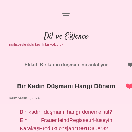
menüyü
Anasayfa
aç
Gizlilik Politikası
Dil ve Eğlence
İngilizceyle dolu keyifli bir yolculuk!
Yasal Uyarı
Hakkımızda
Etiket:
Bir kadın düşmanı ne anlatıyor
Bir Kadın Düşmanı Hangi Dönem
Tarih: Aralık 9, 2024
Bir kadın düşmanı hangi döneme ait?
Ein FrauenfeindRegisseurHüseyin
KarakaşProduktionsjahr1991Dauer82