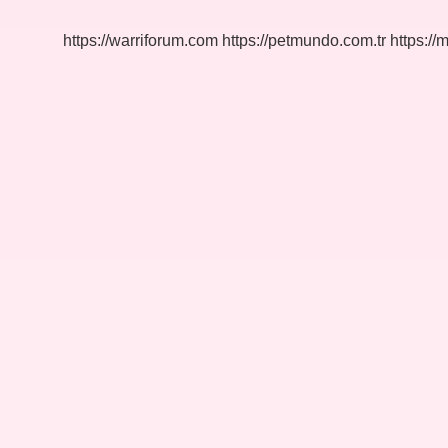
Olur
https://warriforum.com
https://petmundo.com.tr
https://