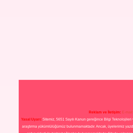
Reklam ve İletişim:
E-mail
Yasal Uyarı:
Sitemiz, 5651 Sayılı Kanun gereğince Bilgi Teknolojileri 
araştırma yükümlülüğümüz bulunmamaktadır. Ancak, üyelerimiz yazdıkla