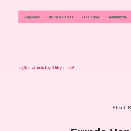
Anasayfa
Gizlilik Politikası
Yasal Uyarı
Hakkımızda
İngilizceyle dolu keyifli bir yolculuk!
Etiket:
B