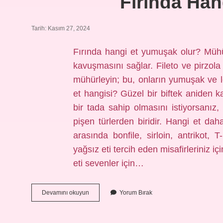
Fırında Han
Tarih: Kasım 27, 2024
Fırında hangi et yumuşak olur? Mühü
kavuşmasını sağlar. Fileto ve pirzola
mühürleyin; bu, onların yumuşak ve l
et hangisi? Güzel bir biftek aniden ka
bir tada sahip olmasını istiyorsanız, 
pişen türlerden biridir. Hangi et dah
arasında bonfile, sirloin, antrikot,
yağsız eti tercih eden misafirleriniz iç
eti sevenler için…
Fırında
Devamını okuyun
Yorum Bırak
Hangi
Et
Güzel