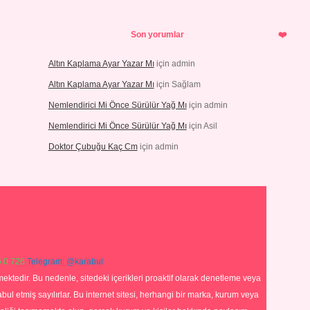
Son yorumlar
Altın Kaplama Ayar Yazar Mı
için
admin
Altın Kaplama Ayar Yazar Mı
için
Sağlam
Nemlendirici Mi Önce Sürülür Yağ Mı
için
admin
Nemlendirici Mi Önce Sürülür Yağ Mı
için
Asil
Doktor Çubuğu Kaç Cm
için
admin
 0 726
Telegram: @karabul
ektedir. Bu nedenle, sitedeki içerikleri proaktif olarak denetleme veya
 etmiş sayılırlar. Bu internet sitesi, herhangi bir marka, kurum veya