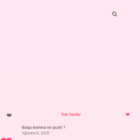
Sidebar
https://elexbett.net/
betexper.xy
Son Yazılar
Bulgu kısmına ne yazılır ?
Ağustos 6, 2026