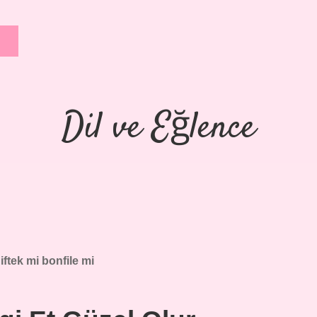
Dil ve Eğlence
iftek mi bonfile mi