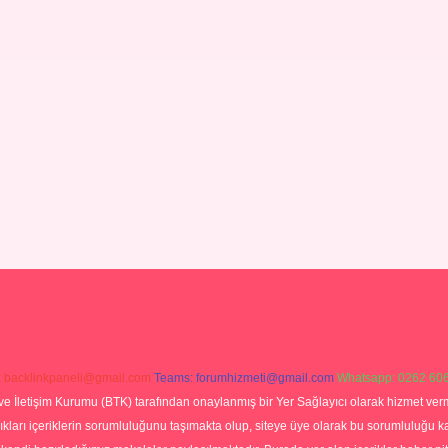
:
backlinkpaneli@gmail.com
Teams:
forumhizmeti@gmail.com
Whatsapp: 0262 606
ve İletişim Kurumu (BTK) tarafından onaylanmış bir Yer Sağlayıcı olarak hizmet verm
rı içeriklerin sorumluluğunu taşımakta olup, siteye üye olarak bu sorumluluğu kabul