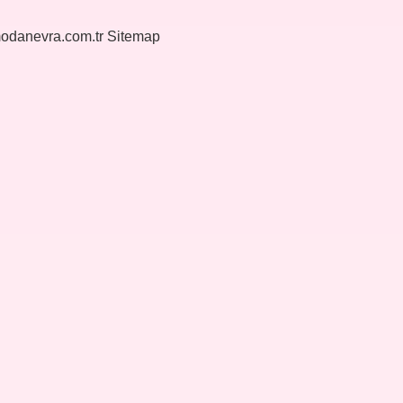
modanevra.com.tr
Sitemap