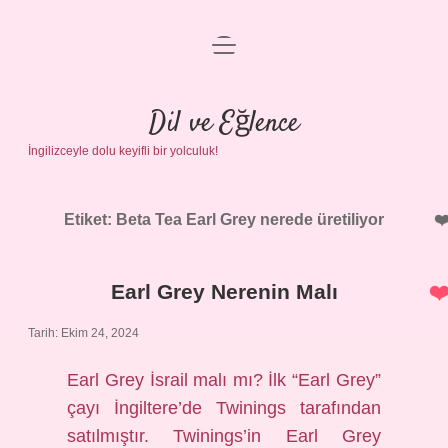
menüyü
Anasayfa
aç
Gizlilik Politikası
Dil ve Eğlence
İngilizceyle dolu keyifli bir yolculuk!
Yasal Uyarı
Hakkımızda
Etiket:
Beta Tea Earl Grey nerede üretiliyor
Earl Grey Nerenin Malı
Tarih: Ekim 24, 2024
Earl Grey İsrail malı mı? İlk “Earl Grey”
çayı İngiltere’de Twinings tarafından
satılmıştır. Twinings’in Earl Grey