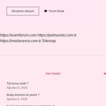
Earl
Devamını okuyun
Yorum Bırak
Grey
Nerenin
Malı
https://warriforum.com
https://petmundo.com.tr
https://modanevra.com.tr
Sitemap
Sidebar
Son Yazılar
Tsk bursu nedir ?
Ağustos 8, 2026
Bulgu kısmına ne yazılır ?
Ağustos 6, 2026