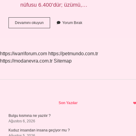
nüfusu 6.400’dür; üzümü,…
Bekilli
Devamını okuyun
Yorum Bırak
Nüfusu
Ne
Kadar
https://warriforum.com
https://petmundo.com.tr
https://modanevra.com.tr
Sitemap
Sidebar
Son Yazılar
Bulgu kısmına ne yazılır ?
Ağustos 6, 2026
Kuduz insandan insana geçiyor mu ?
Ağustos 5, 2026