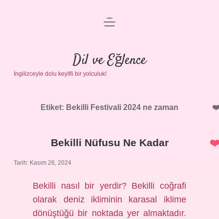
menüyü
Anasayfa
aç
Gizlilik Politikası
Dil ve Eğlence
İngilizceyle dolu keyifli bir yolculuk!
Yasal Uyarı
Hakkımızda
Etiket:
Bekilli Festivali 2024 ne zaman
Bekilli Nüfusu Ne Kadar
Tarih: Kasım 26, 2024
Bekilli nasıl bir yerdir? Bekilli coğrafi
olarak deniz ikliminin karasal iklime
dönüştüğü bir noktada yer almaktadır.