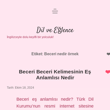
menüyü
Anasayfa
aç
Gizlilik Politikası
Dil ve Eğlence
İngilizceyle dolu keyifli bir yolculuk!
Yasal Uyarı
Hakkımızda
Etiket:
Beceri nedir örnek
Beceri Beceri Kelimesinin Eş
Anlamlısı Nedir
Tarih: Ekim 18, 2024
Beceri eş anlamlısı nedir? Türk Dil
Kurumu’nun resmi internet sitesine