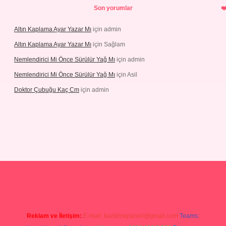
Son yorumlar
Altın Kaplama Ayar Yazar Mı
için
admin
Altın Kaplama Ayar Yazar Mı
için
Sağlam
Nemlendirici Mi Önce Sürülür Yağ Mı
için
admin
Nemlendirici Mi Önce Sürülür Yağ Mı
için
Asil
Doktor Çubuğu Kaç Cm
için
admin
etexper.xyz
Reklam ve İletişim:
E-mail:
backlinkpaneli@gmail.com
Teams: